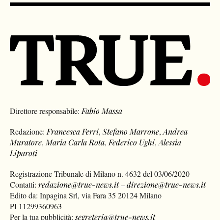
Direttore responsabile:
Fabio Massa
Redazione:
Francesca Ferri
,
Stefano Marrone
,
Andrea
Muratore
,
Maria Carla Rota
,
Federico Ughi
,
Alessia
Liparoti
Registrazione Tribunale di Milano n. 4632 del 03/06/2020
Contatti:
redazione@true-news.it
–
direzione@true-news.it
Edito da: Inpagina Srl, via Fara 35 20124 Milano
PI 11299360963
Per la tua pubblicità:
segreteria@true-news.it