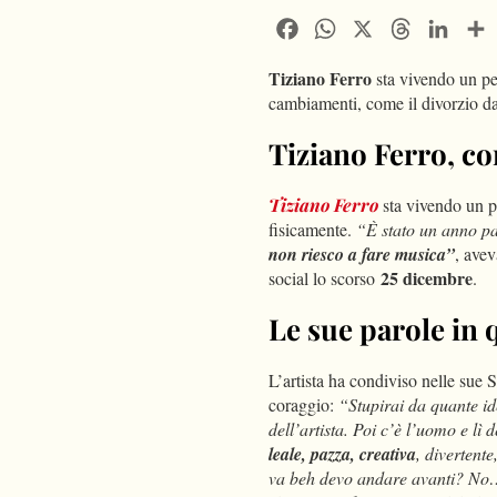
Facebook
WhatsApp
X
Threads
Linke
Tiziano Ferro
sta vivendo un per
cambiamenti, come il divorzio da
Tiziano Ferro, c
Tiziano Ferro
sta vivendo un pe
fisicamente.
“È stato un anno p
non riesco a fare musica”
, ave
25 dicembre
social lo scorso
.
Le sue parole in 
L’artista ha condiviso nelle sue 
coraggio:
“Stupirai da quante id
dell’artista. Poi c’è l’uomo e lì
leale, pazza, creativa
, divertente
va beh devo andare avanti? No…