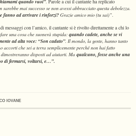
, chiamami quando vuoi”
.
Parole a cui il cantante ha replicato
n sarebbe mai successo se non avessi abbracciato questa debolezza.
e fanno ad arrivare i rinforzi?
Grazie amico mio (tu sai)”
.
 messaggi con l’amico, il cantante si è rivolto direttamente a chi lo
i fare una cosa che suonerà stupida:
quando cadete, anche se vi
amente ad alta voce: “Son caduto”
. Il mondo, la gente, hanno tanto
o accorti che sei a terra semplicemente perché non hai fatto
i dimostreranno disposti ad aiutarti. Ma
qualcuno, fosse anche una
o di fermarsi, voltarsi, e…”.
CO IOVANE