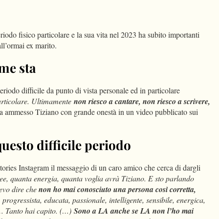
dIn
Condividi
iodo fisico particolare e la sua vita nel 2023 ha subito importanti
ll’ormai ex marito.
ome sta
riodo difficile da punto di vista personale ed in particolare
articolare. Ultimamente
non riesco a cantare, non riesco a scrivere,
va ammesso Tiziano con grande onestà in un video pubblicato sui
questo difficile periodo
Stories Instagram il messaggio di un caro amico che cerca di dargli
ee, quanta energia, quanta voglia avrà Tiziano. E sto parlando
 devo dire che
non ho mai conosciuto una persona così corretta,
, progressista, educata, passionale, intelligente, sensibile, energica,
 Tanto hai capito. (…)
Sono a LA anche se LA non l’ho mai