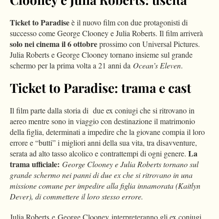
Ticket to Paradise
è il nuovo film con due protagonisti di
successo come George Clooney e Julia Roberts. Il film arriverà
solo nei cinema il 6 ottobre
prossimo con Universal Pictures.
Julia Roberts e George Clooney tornano insieme sul grande
schermo per la prima volta a 21 anni da
Ocean’s Eleven
.
Ticket to Paradise: trama e cast
Il film parte dalla storia di due ex coniugi che si ritrovano in
aereo mentre sono in viaggio con destinazione il matrimonio
della figlia, determinati a impedire che la giovane compia il loro
errore e “butti” i migliori anni della sua vita, tra disavventure,
La
serata ad alto tasso alcolico e contrattempi di ogni genere.
trama ufficiale:
George Clooney e Julia Roberts tornano sul
grande schermo nei panni di due ex che si ritrovano in una
missione comune per impedire alla figlia innamorata (Kaitlyn
Dever), di commettere il loro stesso errore.
Julia Roberts e George Clooney interpreteranno gli ex coniugi,