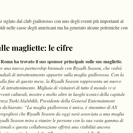
dIn
Condividi
o siglato dal club giallorosso con uno degli eventi più importanti al
ldi nelle casse degli americani ma ha generato alcune polemiche con
e magliette: le cifre
Roma ha trovato il suo sponsor principale sulle sue magliette
a
.
re una nuova partnership biennale con Riyadh Season, che vedrà
ndiali di intrattenimento apparire sulla maglia giallorossa. Con la
 alla fine di questo mese, la Riyadh Season rappresenta un nuovo
 di intrattenimento. Migliaia di visitatori di tutto il mondo vi si
venti culturali, mostre e molto altro in luoghi iconici della capitale
enza Turki Alalshikh, Presidente della General Entertainment
a dichiarato: “La maglia giallorossa è unica, è sinonimo di AS
orgogliosi che Riyadh Season da oggi sarà associata a una maglia
Riyadh Season mira a riunire le persone con la sua vasta gamma di
zionali e questa collaborazione offrirà una visibilità ancora