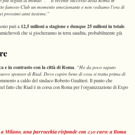
b più seguiti al mondo”. “Il recente successo della Roma in
uesto famoso Club un momento emozionante e non vediamo l’ora di
nei prossimi anni insieme.”
12,5 milioni a stagione e dunque 25 milioni in totale
sono pari a
.
amichevoli che si giocheranno in terra saudita, probabilmente già
re
ca e in contrasto con la città di Roma
.
“Ho da poco saputo
uovo sponsor di Riad. Devo capire bene di cosa si tratta prima di
 commento a caldo del sindaco Roberto Gualtieri. Il punto che
nel fatto che Riad è in corsa con Roma per l’organizzazione di Expo
ti a Milano, una parrocchia risponde con 250 euro: a Roma