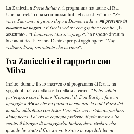
La Zanicchi a
Storie Italiane,
il programma mattutino di Rai
scommessa hot
Uno ha rivelato una
nel caso di vittoria
: “
Se
vinco Sanremo, il giorno dopo a Domenica In io
mi presento in
costume da bagno
e ti faccio vedere che gambette che ho
“, ha
assicurato .
“
Chiamiamo Mara, vi prego
“, ha risposto divertita
la conduttrice Eleonora Daniele per poi aggiungere:
“
Non
vediamo l’ora, soprattutto che tu vinca
“.
Iva Zanicchi e il rapporto con
Milva
Inoltre, durante il suo intervento al programma di Rai 1, ha
cover
spigato il motivo della scelta della sua
:
“Io ho voluto
partecipare con il brano ‘Canzone’ di Don Backy e fare un
omaggio a
Milva
che ha portato la sua arte in tutti i Paesi del
mondo, addirittura con Astor Piazzolla, ma è stata un pochino
dimenticata. Lei era la cantante preferita di mia madre e ho
sentito il bisogno di omaggiarla. Inoltre, devo rivelare che
quando ho avuto il Covid e mi trovavo in ospedale lei mi