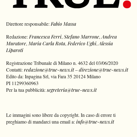
Direttore responsabile:
Fabio Massa
Redazione:
Francesca Ferri
,
Stefano Marrone
,
Andrea
Muratore
,
Maria Carla Rota
,
Federico Ughi
,
Alessia
Liparoti
Registrazione Tribunale di Milano n. 4632 del 03/06/2020
Contatti:
redazione@true-news.it
–
direzione@true-news.it
Edito da: Inpagina Srl, via Fara 35 20124 Milano
PI 11299360963
Per la tua pubblicità:
segreteria@true-news.it
Le immagini sono libere da copyright. In caso di errore ti
preghiamo di mandarci una email a:
info@true-news.it