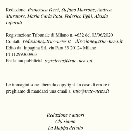
Redazione:
Francesca Ferri
,
Stefano Marrone
,
Andrea
Muratore
,
Maria Carla Rota
,
Federico Ughi
,
Alessia
Liparoti
Registrazione Tribunale di Milano n. 4632 del 03/06/2020
Contatti:
redazione@true-news.it
–
direzione@true-news.it
Edito da: Inpagina Srl, via Fara 35 20124 Milano
PI 11299360963
Per la tua pubblicità:
segreteria@true-news.it
Le immagini sono libere da copyright. In caso di errore ti
preghiamo di mandarci una email a:
info@true-news.it
Redazione e autori
Chi siamo
La Mappa del sito