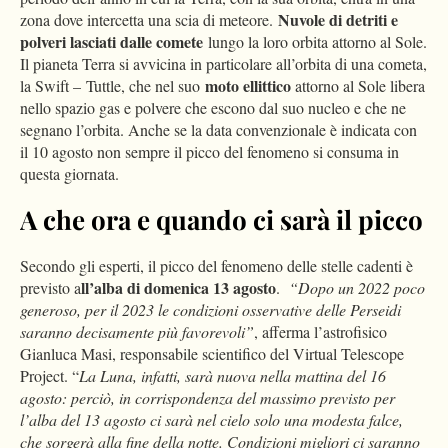
Nuvole di detriti e
zona dove intercetta una scia di meteore.
polveri lasciati dalle comete
lungo la loro orbita attorno al Sole.
Il pianeta Terra si avvicina in particolare all’orbita di una cometa,
moto ellittico
la Swift – Tuttle, che nel suo
attorno al Sole libera
nello spazio gas e polvere che escono dal suo nucleo e che ne
segnano l’orbita. Anche se la data convenzionale è indicata con
il 10 agosto non sempre il picco del fenomeno si consuma in
questa giornata.
A che ora e quando ci sarà il picco
Secondo gli esperti, il picco del fenomeno delle stelle cadenti è
ll’alba di domenica 13 agosto
previsto a
.
“Dopo un 2022 poco
generoso, per il 2023 le condizioni osservative delle Perseidi
saranno decisamente più favorevoli”
, afferma l’astrofisico
Gianluca Masi, responsabile scientifico del Virtual Telescope
Project. “
La Luna, infatti, sarà nuova nella mattina del 16
agosto: perciò, in corrispondenza del massimo previsto per
l’alba del 13 agosto ci sarà nel cielo solo una modesta falce,
che sorgerà alla fine della notte. Condizioni migliori ci saranno