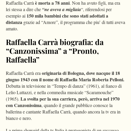
è morta a 78 anni
Raffaella Carrà
. Non ha avuto figli, ma era
lei stessa a dire che
“ne aveva a migliaia
“, riferendosi per
150 mila bambini che sono stati adottati a
esempio ai
distanza
grazie ad “Amore”, il programma che piu’ di tutti aveva
amato.
Raffaella Carrà biografia: da
“Canzonissima” a “Pronto,
Raffaella”
originaria di Bologna, dove nacque il 18
Raffaella Carrà era
giugno 1943 con il nome di Raffaella Maria Roberta Pelloni.
Debutta in televisione in “Tempo di danza” (1961), al fianco di
Lelio Luttazzi, e nella commedia musicale “Scaramouche”
La svolta per la sua carriera, però, arriva nel 1970
(1965).
con Canzonissima
, quando il grande pubblico conosce la
ballerina e cantante Raffaella Carrà, quando ancora la tv era in
bianco e nero.
La prima showgirl della tv Italia è protagonista di un successo