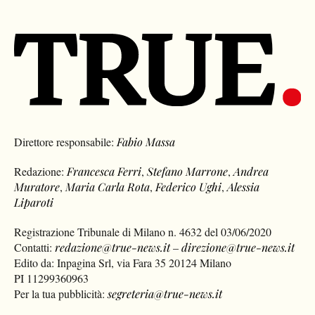
Direttore responsabile:
Fabio Massa
Redazione:
Francesca Ferri
,
Stefano Marrone
,
Andrea
Muratore
,
Maria Carla Rota
,
Federico Ughi
,
Alessia
Liparoti
Registrazione Tribunale di Milano n. 4632 del 03/06/2020
Contatti:
redazione@true-news.it
–
direzione@true-news.it
Edito da: Inpagina Srl, via Fara 35 20124 Milano
PI 11299360963
Per la tua pubblicità:
segreteria@true-news.it