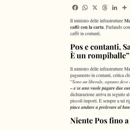
Facebook
WhatsApp
X
Threads
Linke
Mat
Il ministro delle infrastrutture
caffè con la carta
. Parlando con 
caffè in contanti.
Pos e contanti, S
È un rompiballe”
Il ministro delle infrastrutture M
pagamento in contanti, critica chi
“
Sono un liberale, ognuno deve 
– e se uno vuole pagare due euro
dichiarazione arriva in seguito al
piccoli importi. E sempre a tal r
piace andare a prelevare al ba
Niente Pos fino a