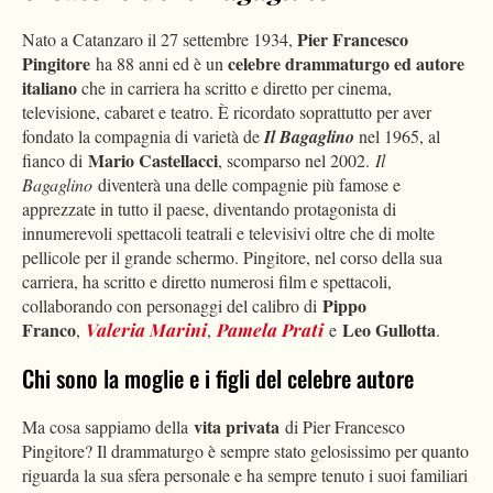
Pier Francesco
Nato a Catanzaro il 27 settembre 1934,
Pingitore
celebre drammaturgo ed autore
ha 88 anni ed è un
italiano
che in carriera ha scritto e diretto per cinema,
televisione, cabaret e teatro. È ricordato soprattutto per aver
fondato la compagnia di varietà de
Il
Bagaglino
nel 1965, al
Mario Castellacci
fianco di
, scomparso nel 2002.
Il
Bagaglino
diventerà una delle compagnie più famose e
apprezzate in tutto il paese, diventando protagonista di
innumerevoli spettacoli teatrali e televisivi oltre che di molte
pellicole per il grande schermo. Pingitore, nel corso della sua
carriera, ha scritto e diretto numerosi film e spettacoli,
Pippo
collaborando con personaggi del calibro di
Franco
Leo Gullotta
,
Valeria Marini
,
Pamela Prati
e
.
Chi sono la moglie e i figli del celebre autore
vita privata
Ma cosa sappiamo della
di Pier Francesco
Pingitore? Il drammaturgo è sempre stato gelosissimo per quanto
riguarda la sua sfera personale e ha sempre tenuto i suoi familiari