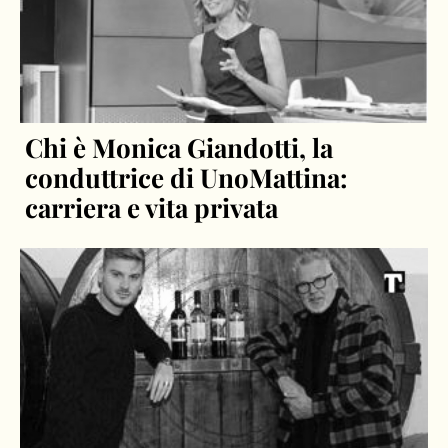
Chi è Monica Giandotti, la
conduttrice di UnoMattina:
carriera e vita privata