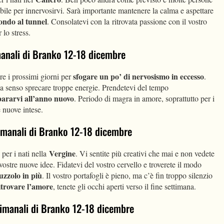
bile per innervosirvi. Sarà importante mantenere la calma e aspettare
fondo al tunnel
. Consolatevi con la ritrovata passione con il vostro
 lo stress.
imanali di Branko 12-18 dicembre
sfogare
un po’ di nervosismo in eccesso
re i prossimi giorni per
.
ha senso sprecare troppe energie. Prendetevi del tempo
epararvi all’anno nuovo
. Periodo di magra in amore, soprattutto per i
e nuove intese.
ttimanali di Branko 12-18 dicembre
Vergine
 per i nati nella
. Vi sentite più creativi che mai e non vedete
 vostre nuove idee. Fidatevi del vostro cervello e troverete il modo
uzzolo in più
. Il vostro portafogli è pieno, ma c’è fin troppo silenzio
itrovare l’amore
, tenete gli occhi aperti verso il fine settimana.
ttimanali di Branko 12-18 dicembre