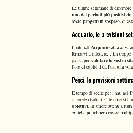
Le ultime settimane di dicembre s
uno dei periodi più positivi de
progetti in sospeso
avete
, quest
Acquario, le previsioni s
Acquario
I nati nell’
attraverser
fermarvi a riflettere, è fin tro
valutare la vostra si
pausa per
l’ora di capire il da farsi una volt
Pesci, le previsioni sett
P
È tempo di scelte per i nati nei
otterrete risultati. O le cose si 
obiettivi
non 
. In amore attenti a
critiche potrebbero essere malri