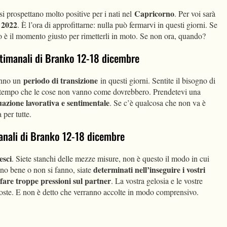
Capricorno
i prospettano molto positive per i nati nel
. Per voi sarà
l 2022
. È l’ora di approfittarne: nulla può fermarvi in questi giorni. Se
o è il momento giusto per rimetterli in moto. Se non ora, quando?
ettimanali di Branko 12-18 dicembre
periodo di transizione
anno un
in questi giorni. Sentite il bisogno di
ppo tempo che le cose non vanno come dovrebbero. Prendetevi una
tuazione lavorativa e sentimentale
. Se c’è qualcosa che non va è
a per tutte.
imanali di Branko 12-18 dicembre
esci
. Siete stanchi delle mezze misure, non è questo il modo in cui
determinati nell’inseguire i vostri
fanno bene o non si fanno, siate
fare troppe pressioni sul partner
. La vostra gelosia e le vostre
poste. E non è detto che verranno accolte in modo comprensivo.