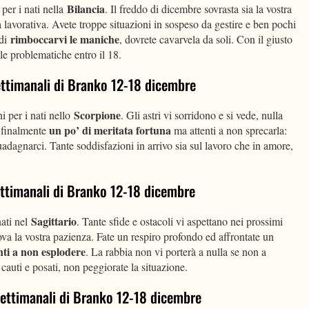
Bilancia
per i nati nella
. Il freddo di dicembre sovrasta sia la vostra
a lavorativa. Avete troppe situazioni in sospeso da gestire e ben pochi
rimboccarvi le maniche
 di
, dovrete cavarvela da soli. Con il giusto
lle problematiche entro il 18.
settimanali di Branko 12-18 dicembre
Scorpione
i per i nati nello
. Gli astri vi sorridono e si vede, nulla
un po’ di meritata fortuna
 finalmente
ma attenti a non sprecarla:
adagnarci. Tante soddisfazioni in arrivo sia sul lavoro che in amore,
settimanali di Branko 12-18 dicembre
Sagittario
nati nel
. Tante sfide e ostacoli vi aspettano nei prossimi
va la vostra pazienza. Fate un respiro profondo ed affrontate un
nti a non esplodere
. La rabbia non vi porterà a nulla se non a
e cauti e posati, non peggiorate la situazione.
 settimanali di Branko 12-18 dicembre