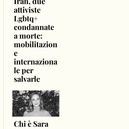
Iran, due
attiviste
Lgbtq+
condannate
a morte:
mobilitazion
e
internaziona
le per
salvarle
Chi è Sara