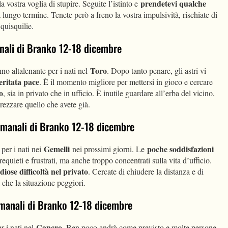
prendetevi qualche
a vostra voglia di stupire. Seguite l’istinto e
a lungo termine. Tenete però a freno la vostra impulsività, rischiate di
 quisquilie.
manali di Branko 12-18 dicembre
Toro
no altalenante per i nati nel
. Dopo tanto penare, gli astri vi
eritata pace
. È il momento migliore per mettersi in gioco e cercare
o
, sia in privato che in ufficio. È inutile guardare all’erba del vicino,
rezzare quello che avete già.
ttimanali di Branko 12-18 dicembre
Gemelli
poche soddisfazioni
 per i nati nei
nei prossimi giorni. Le
equieti e frustrati, ma anche troppo concentrati sulla vita d’ufficio.
idiose difficoltà nel privato
. Cercate di chiudere la distanza e di
che la situazione peggiori.
timanali di Branko 12-18 dicembre
Cancro
r i nati nel
. Ben poco andrà come previsto e molte persone