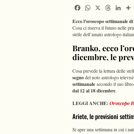
Facebook
WhatsApp
X
Threads
Linke
Ecco l’oroscopo settimanale di 
Cosa ci riserva il futuro nelle p
stelle dell’amato astrologo italia
Branko, ecco l’or
dicembre, le previ
Cosa prevede la lettura delle stel
segno
del noto astrologo televis
settimanale
secondo il suo libro,
dal 12 al 18 dicembre
.
LEGGI ANCHE:
Oroscopo B
Ariete, le previsioni sett
Si apre una settimana in cui i nati