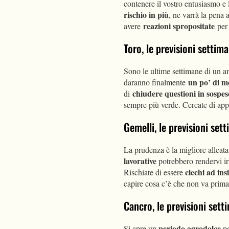
contenere il vostro entusiasmo e l
rischio in più
, ne varrà la pena 
reazioni spropositate
avere
per
Toro, le previsioni setti
Sono le ultime settimane di un an
un po’ di m
daranno finalmente
chiudere questioni in sospes
di
sempre più verde. Cercate di app
Gemelli, le previsioni se
La prudenza è la migliore alleata
lavorative
potrebbero rendervi irr
ciechi ad ins
Rischiate di essere
capire cosa c’è che non va prima 
Cancro, le previsioni set
periodo agrodolce
Si apre un
pe