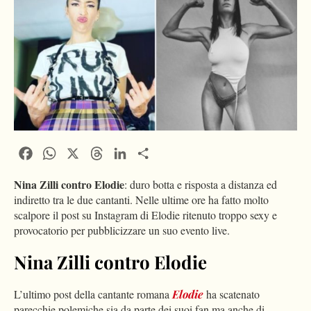
Facebook
WhatsApp
X
Threads
LinkedIn
Condividi
Nina Zilli contro Elodie
: duro botta e risposta a distanza ed
indiretto tra le due cantanti. Nelle ultime ore ha fatto molto
scalpore il post su Instagram di Elodie ritenuto troppo sexy e
provocatorio per pubblicizzare un suo evento live.
Nina Zilli contro Elodie
L’ultimo post della cantante romana
Elodie
ha scatenato
parecchie polemiche sia da parte dei suoi fan ma anche di