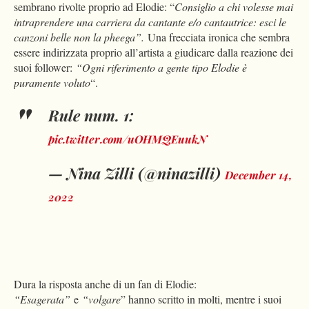
sembrano rivolte proprio ad Elodie: “
Consiglio a chi volesse mai
intraprendere una carriera da cantante e/o cantautrice: esci le
canzoni belle non la pheega”.
Una frecciata ironica che sembra
essere indirizzata proprio all’artista a giudicare dalla reazione dei
suoi follower:
“Ogni riferimento a gente tipo Elodie è
puramente voluto
“.
Rule num. 1:
pic.twitter.com/uOHMQEuukN
— Nina Zilli (@ninazilli)
December 14,
2022
Dura la risposta anche di un fan di Elodie:
“Esagerata”
e
“volgare
” hanno scritto in molti, mentre i suoi