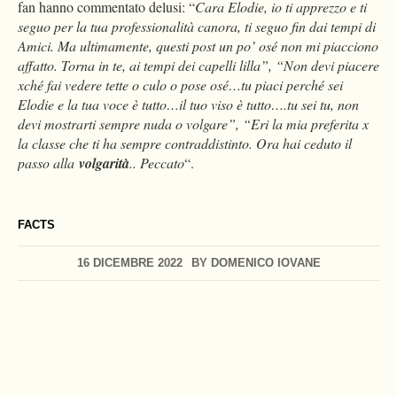
fan hanno commentato delusi: “
Cara Elodie, io ti apprezzo e ti
seguo per la tua professionalità canora, ti seguo fin dai tempi di
Amici. Ma ultimamente, questi post un po’ osé non mi piacciono
affatto. Torna in te, ai tempi dei capelli lilla”, “Non devi piacere
xché fai vedere tette o culo o pose osé…tu piaci perché sei
Elodie e la tua voce è tutto…il tuo viso è tutto….tu sei tu, non
devi mostrarti sempre nuda o volgare”, “Eri la mia preferita x
la classe che ti ha sempre contraddistinto. Ora hai ceduto il
passo alla
volgarità
.. Peccato
“.
FACTS
16 DICEMBRE 2022
BY
DOMENICO IOVANE