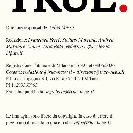
Direttore responsabile:
Fabio Massa
Redazione:
Francesca Ferri
,
Stefano Marrone
,
Andrea
Muratore
,
Maria Carla Rota
,
Federico Ughi
,
Alessia
Liparoti
Registrazione Tribunale di Milano n. 4632 del 03/06/2020
Contatti:
redazione@true-news.it
–
direzione@true-news.it
Edito da: Inpagina Srl, via Fara 35 20124 Milano
PI 11299360963
Per la tua pubblicità:
segreteria@true-news.it
Le immagini sono libere da copyright. In caso di errore ti
preghiamo di mandarci una email a:
info@true-news.it