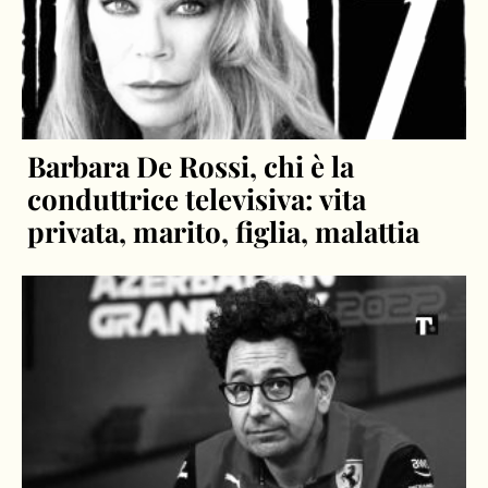
Barbara De Rossi, chi è la
conduttrice televisiva: vita
privata, marito, figlia, malattia