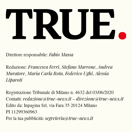
Direttore responsabile:
Fabio Massa
Redazione:
Francesca Ferri
,
Stefano Marrone
,
Andrea
Muratore
,
Maria Carla Rota
,
Federico Ughi
,
Alessia
Liparoti
Registrazione Tribunale di Milano n. 4632 del 03/06/2020
Contatti:
redazione@true-news.it
–
direzione@true-news.it
Edito da: Inpagina Srl, via Fara 35 20124 Milano
PI 11299360963
Per la tua pubblicità:
segreteria@true-news.it