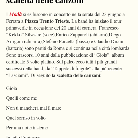
I
Modà
si esibiscono in concerto nella serata del 23 giugno a
Piazza Trento Trieste.
Ferrara a
La band ha iniziato il tour
primaverile in occasione dei 20 anni di carriera. Francesco
“Kekko” Silvestre (voce),Enrico Zapparoli (chitarra),Diego
Arrigoni (chitarra),Stefano Forcella (basso) e Claudio Dirani
(batteria) sono partiti da Roma e si continua nella città lombarda.
Sono trascorsi 10 anni dalla pubblicazione di “Gioia”, album
certificato 5 volte platino. Sul palco ecco tutti i più grandi
successi della band, da “Tappeto di fragole” alla più recente
scaletta delle canzoni
“Lasciami”. Di seguito la
:
Gioia
Quelli come me
Non ti mancherà mai il mare
Quel sorriso in volto
Per una notte insieme
In tutto l’universo