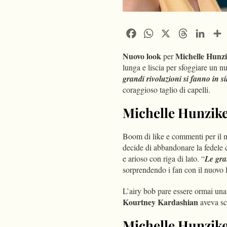
Facebook
WhatsApp
X
Threads
Linke
Nuovo look
Michelle Hunzi
per
lunga e liscia per sfoggiare un nu
grandi rivoluzioni si fanno in si
coraggioso taglio di capelli.
Michelle Hunzike
Boom di like e commenti per il 
decide di abbandonare la fedele 
e arioso con riga di lato. “
Le gran
sorprendendo i fan con il nuovo 
L’airy bob pare essere ormai un
Kourtney Kardashian
aveva sc
Michelle Hunzik