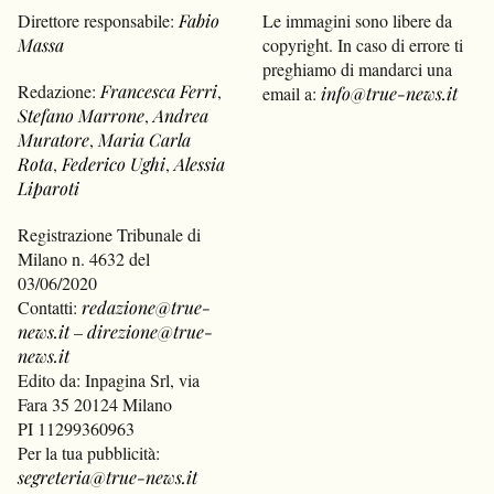
Direttore responsabile:
Fabio
Le immagini sono libere da
Massa
copyright. In caso di errore ti
preghiamo di mandarci una
Redazione:
Francesca Ferri
,
email a:
info@true-news.it
Stefano Marrone
,
Andrea
Muratore
,
Maria Carla
Rota
,
Federico Ughi
,
Alessia
Liparoti
Registrazione Tribunale di
Milano n. 4632 del
03/06/2020
Contatti:
redazione@true-
news.it
–
direzione@true-
news.it
Edito da: Inpagina Srl, via
Fara 35 20124 Milano
PI 11299360963
Per la tua pubblicità:
segreteria@true-news.it