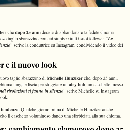
dIn
Condividi
ker
dopo 25 anni
che
decide di abbandonare la fedele chioma
ovo taglio sbarazzino con cui stupisce tutti i suoi follower. “
Le
lenzio
” scrive la conduttrice su Instagram, condividendo il video del
r e il nuovo look
Michelle Hunziker
nuovo taglio sbarazzino di
che, dopo 25 anni,
airy bob
chioma lunga e liscia per sfoggiare un
, un caschetto mosso
di rivoluzioni si fanno in silenzio
” scrive Michelle su Instagram
look.
tendenza
a
. Qualche giorno prima di Michelle Hunziker anche
elto il caschetto voluminoso dando una sforbiciata alla sua chioma.
er: cambiamento clamoroso dopo 25