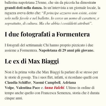
o
ballerina napoletana 23enne, che sin da piccola ha dimostrat
grandi doti nella danza.
In un’intervista a un giornale locale, la
ragazza aveva detto che: “
Il principe azzurro non esiste, esiste
solo nelle favole e nel balletto. Io cerco un uomo di carattere, e
soprattutto, di cultura. Ma che abbia i cosiddetti attributi”.
I due fotografati a Formentera
I fotografi del settimanale Chi hanno proprio pizzicato i due
Napoletana di 29 anni più giovane.
assieme a Formentera.
Le ex di Max Biaggi
Non è la prima volta che Max Biaggi fa parlare di se stesso per
le storie di gossip. Tra i suoi flirt, infatti, si ricordano quelli con
Claudia Schiffer
Naomi Campbell
Adriana
,
,
Volpe
Valentina Pace
,
e
Anna Falchi
. Ultimo in ordine di
tempo anche quello con Francesca Semenza, storia che è durata
cinque anni.