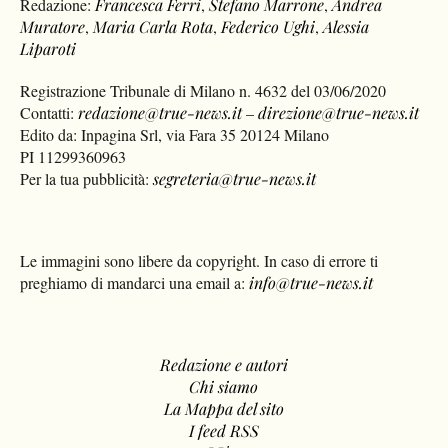
Redazione:
Francesca Ferri
,
Stefano Marrone
,
Andrea
Muratore
,
Maria Carla Rota
,
Federico Ughi
,
Alessia
Liparoti
Registrazione Tribunale di Milano n. 4632 del 03/06/2020
Contatti:
redazione@true-news.it
–
direzione@true-news.it
Edito da: Inpagina Srl, via Fara 35 20124 Milano
PI 11299360963
Per la tua pubblicità:
segreteria@true-news.it
Le immagini sono libere da copyright. In caso di errore ti
preghiamo di mandarci una email a:
info@true-news.it
Redazione e autori
Chi siamo
La Mappa del sito
I feed RSS