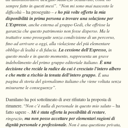
sempre fatto in questi mesi”. “
Non mi sono mai nascosto le
difficoltà
– ha proseguito
– e
ho più volte offerto la mia
disponibilità in prima persona a trovare una soluzione per
L’Espresso
, anche esterna al gruppo Gedi, che offrisse la
garanzia che questo patrimonio non fosse disperso. Ma le
trattative sono proseguite senza condivisione di un percorso,
fino ad arrivare a oggi, alla violazione del più elementare
obbligo di lealtà e di fiducia.
La cessione dell’Espresso,
in
questo modo e in questo momento, rappresenta un grave
indebolimento del primo gruppo editoriale italiano.
È una
decisione che recide la radice da cui è cresciuto l’intero albero
e che mette a rischio la tenuta dell’intero gruppo.
È una
pagina di storia del giornalismo italiano che viene voltata senza
misurarne le conseguenze”.
Damilano ha poi sottolineato di aver rifiutato la proposta di
rimanere. “
Non c’è nulla di personale in questo mio saluto
– ha
fatto sapere -.
Mi è stata offerta la possibilità di restare
,
ringrazio,
ma non posso accettare per elementari ragioni di
dignità personale e professionale.
Non è una questione privata,