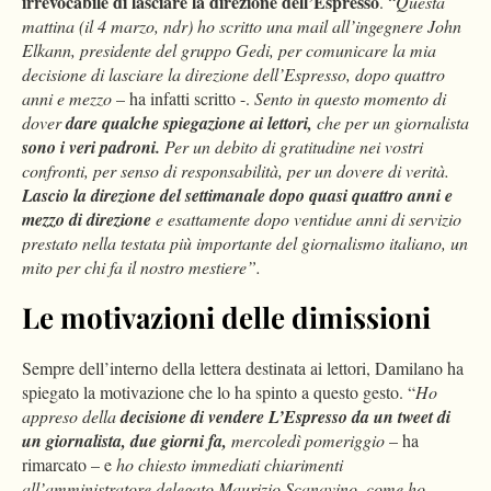
irrevocabile di lasciare la direzione dell’Espresso
. “
Questa
mattina (il 4 marzo, ndr) ho scritto una mail all’ingegnere John
Elkann, presidente del gruppo Gedi, per comunicare la mia
decisione di lasciare la direzione dell’Espresso, dopo quattro
anni e mezzo
– ha infatti scritto -.
Sento in questo momento di
dover
dare qualche spiegazione ai lettori,
che per un giornalista
sono i veri padroni.
Per un debito di gratitudine nei vostri
confronti, per senso di responsabilità, per un dovere di verità.
Lascio la direzione del settimanale dopo quasi quattro anni e
mezzo di direzione
e esattamente dopo ventidue anni di servizio
prestato nella testata più importante del giornalismo italiano, un
mito per chi fa il nostro mestiere”.
Le motivazioni delle dimissioni
Sempre dell’interno della lettera destinata ai lettori, Damilano ha
spiegato la motivazione che lo ha spinto a questo gesto. “
Ho
appreso della
decisione di vendere L’Espresso da un tweet di
un giornalista, due giorni fa,
mercoledì pomeriggio
– ha
rimarcato – e
ho chiesto immediati chiarimenti
all’amministratore delegato Maurizio Scanavino, come ho