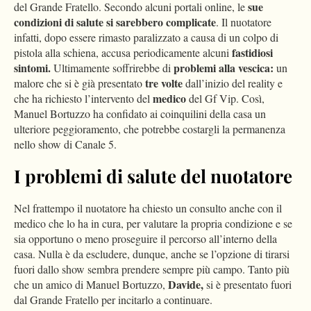
sue
del Grande Fratello. Secondo alcuni portali online, le
condizioni di salute si sarebbero complicate
. Il nuotatore
infatti, dopo essere rimasto paralizzato a causa di un colpo di
fastidiosi
pistola alla schiena, accusa periodicamente alcuni
sintomi.
problemi alla vescica:
Ultimamente soffrirebbe di
un
tre volte
malore che si è già presentato
dall’inizio del reality e
medico
che ha richiesto l’intervento del
del Gf Vip. Così,
Manuel Bortuzzo ha confidato ai coinquilini della casa un
ulteriore peggioramento, che potrebbe costargli la permanenza
nello show di Canale 5.
I problemi di salute del nuotatore
Nel frattempo il nuotatore ha chiesto un consulto anche con il
medico che lo ha in cura, per valutare la propria condizione e se
sia opportuno o meno proseguire il percorso all’interno della
casa. Nulla è da escludere, dunque, anche se l’opzione di tirarsi
fuori dallo show sembra prendere sempre più campo. Tanto più
Davide,
che un amico di Manuel Bortuzzo,
si è presentato fuori
dal Grande Fratello per incitarlo a continuare.