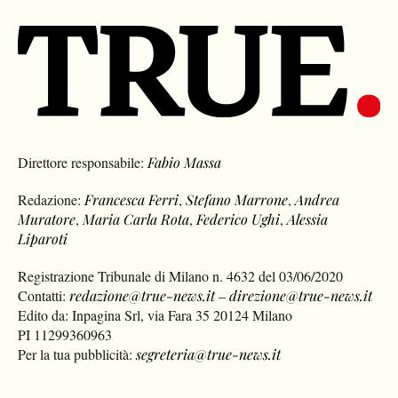
Direttore responsabile:
Fabio Massa
Redazione:
Francesca Ferri
,
Stefano Marrone
,
Andrea
Muratore
,
Maria Carla Rota
,
Federico Ughi
,
Alessia
Liparoti
Registrazione Tribunale di Milano n. 4632 del 03/06/2020
Contatti:
redazione@true-news.it
–
direzione@true-news.it
Edito da: Inpagina Srl, via Fara 35 20124 Milano
PI 11299360963
Per la tua pubblicità:
segreteria@true-news.it