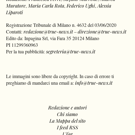
Muratore
,
Maria Carla Rota
,
Federico Ughi
,
Alessia
Liparoti
Registrazione Tribunale di Milano n. 4632 del 03/06/2020
Contatti:
redazione@true-news.it
–
direzione@true-news.it
Edito da: Inpagina Srl, via Fara 35 20124 Milano
PI 11299360963
Per la tua pubblicità:
segreteria@true-news.it
Le immagini sono libere da copyright. In caso di errore ti
preghiamo di mandarci una email a:
info@true-news.it
Redazione e autori
Chi siamo
La Mappa del sito
I feed RSS
I Tag