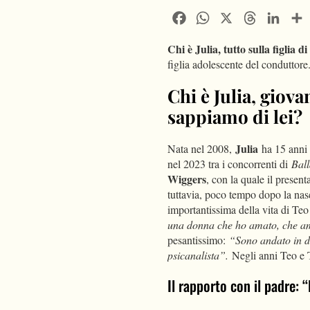
Facebook
WhatsApp
X
Threads
Linke
Chi è Julia, tutto sulla figlia di
figlia adolescente del conduttor
Chi è Julia, giov
sappiamo di lei?
Julia
Nata nel 2008,
ha 15 anni 
nel 2023 tra i concorrenti di
Ball
Wiggers
, con la quale il presen
tuttavia, poco tempo dopo la nasc
importantissima della vita di 
una donna che ho amato, che a
pesantissimo:
“Sono andato in d
psicanalista”.
Negli anni Teo e T
Il rapporto con il padre: “