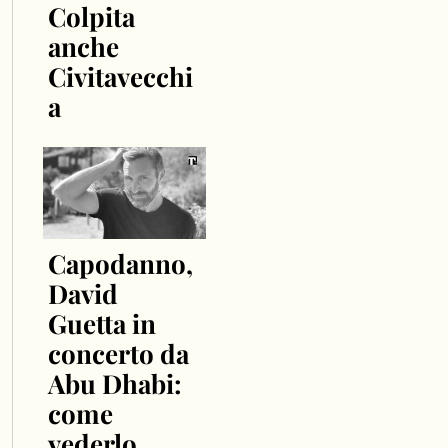
Colpita
anche
Civitavecchi
a
Capodanno,
David
Guetta in
concerto da
Abu Dhabi:
come
vederlo