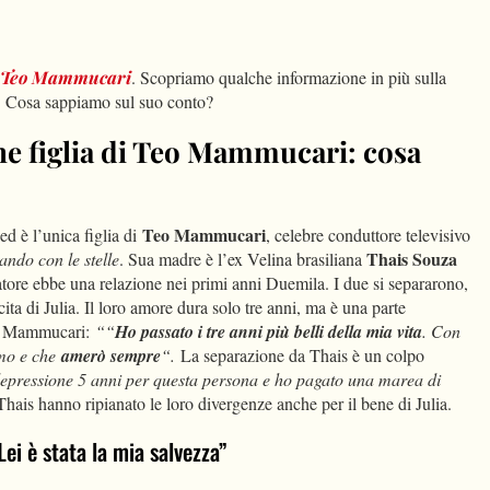
dIn
Condividi
Teo Mammucari
. Scopriamo qualche informazione in più sulla
e. Cosa sappiamo sul suo conto?
ane figlia di Teo Mammucari: cosa
Teo Mammucari
ed è l’unica figlia di
, celebre conduttore televisivo
Thais Souza
ando con le stelle
. Sua madre è l’ex Velina brasiliana
tatore ebbe una relazione nei primi anni Duemila. I due si separarono,
ita di Julia. Il loro amore dura solo tre anni, ma è una parte
Teo Mammucari:
““
Ho passato i tre anni più belli della mia vita
. Con
mo e che
amerò sempre
“.
La separazione da Thais è un colpo
epressione 5 anni per questa persona e ho pagato una marea di
hais hanno ripianato le loro divergenze anche per il bene di Julia.
Lei è stata la mia salvezza”