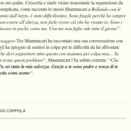
on suo padre. Crescerla e starle vicino nonostante la separazione da
 complicata, come racconta lo stesso Mammucari a
Ballando con le
ato dall’inizio, è stato difficilissimo. Sono fragile perché ho sempre
non essere all’altezza, non farle vivere ciò che ho vissuto io. Sono i
piscono in pochi, come me. Con me mia figlia ride tutto il giorno”.
ssaggero
Teo Mammucari ha raccontato una sua conversazione con
gli ha spiegato di sentirsi in colpa per le difficoltà da lui affrontate
che devi sopportare tutto questo con mamma per colpa mia… Se
sti avuto questi problemi”.
Mammucari l’ha subito corretta:
“Che
Tu sei stata la mia salvezza. Grazie a te sono padre e senza di te
scita come uomo
“.
SIO COPPOLA