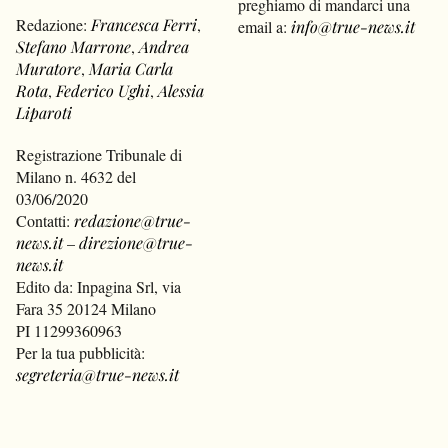
preghiamo di mandarci una
Redazione:
Francesca Ferri
,
email a:
info@true-news.it
Stefano Marrone
,
Andrea
Muratore
,
Maria Carla
Rota
,
Federico Ughi
,
Alessia
Liparoti
Registrazione Tribunale di
Milano n. 4632 del
03/06/2020
Contatti:
redazione@true-
news.it
–
direzione@true-
news.it
Edito da: Inpagina Srl, via
Fara 35 20124 Milano
PI 11299360963
Per la tua pubblicità:
segreteria@true-news.it