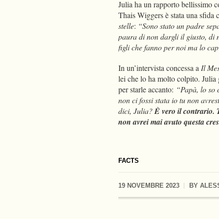
Julia ha un rapporto bellissimo c
Thais Wiggers è stata una sfida
stelle
:
“Sono stato un padre separ
paura di non dargli il giusto, di 
figli che fanno per noi ma lo ca
In un’intervista concessa a
Il Me
lei che lo ha molto colpito. Julia 
per starle accanto:
“Papà, lo so 
non ci fossi stata io tu non avre
dici, Julia?
È vero il contrario. 
non avrei mai avuto questa cre
FACTS
19 NOVEMBRE 2023
BY
ALES