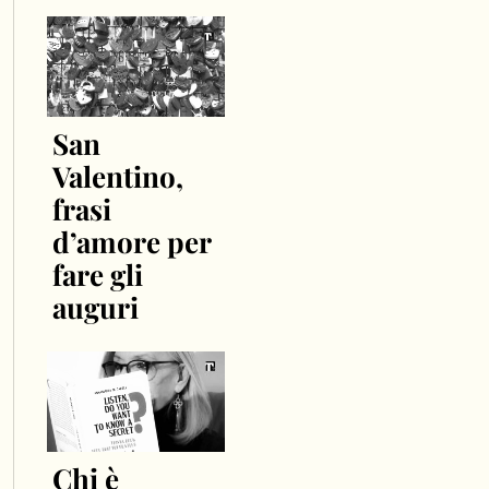
San
Valentino,
frasi
d’amore per
fare gli
auguri
Chi è