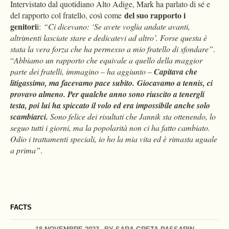
Intervistato dal quotidiano Alto Adige, Mark ha parlato di sé e
del suo rapporto i
del rapporto col fratello, così come
genitori
i:
“Ci dicevano: ‘Se avete voglia andate avanti,
altrimenti lasciate stare e dedicatevi ad altro’. Forse questa è
stata la vera forza che ha permesso a mio fratello di sfondare”
.
“
Abbiamo un rapporto che equivale a quello della maggior
parte dei fratelli, immagino – ha aggiunto –
Capitava che
litigassimo, ma facevamo pace subito.
Giocavamo a tennis, ci
provavo almeno. Per qualche anno sono riuscito a tenergli
testa, poi lui ha spiccato il volo ed era impossibile anche solo
scambiarci.
Sono felice dei risultati che Jannik sta ottenendo, lo
seguo tutti i giorni, ma la popolarità non ci ha fatto cambiato.
Odio i trattamenti speciali, io ho la mia vita ed è rimasta uguale
a prima”
.
FACTS