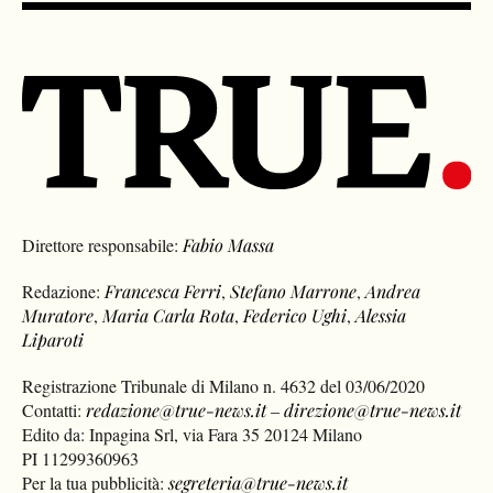
Direttore responsabile:
Fabio Massa
Redazione:
Francesca Ferri
,
Stefano Marrone
,
Andrea
Muratore
,
Maria Carla Rota
,
Federico Ughi
,
Alessia
Liparoti
Registrazione Tribunale di Milano n. 4632 del 03/06/2020
Contatti:
redazione@true-news.it
–
direzione@true-news.it
Edito da: Inpagina Srl, via Fara 35 20124 Milano
PI 11299360963
Per la tua pubblicità:
segreteria@true-news.it