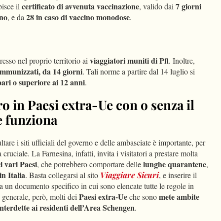
certificato di avvenuta vaccinazione
7 giorni
bisce il
, valido dai
ino
28 in caso di vaccino monodose
, e da
.
viaggiatori muniti di Pfl
resso nel proprio territorio ai
. Inoltre,
mmunizzati, da 14 giorni
. Tali norme a partire dal 14 luglio si
pari o superiore ai 12 anni
.
ro in Paesi extra-Ue con o senza il
e funziona
are i siti ufficiali del governo e delle ambasciate è importante, per
 cruciale. La Farnesina, infatti, invita i visitatori a prestare molta
i vari Paesi
lunghe quarantene
, che potrebbero comportare delle
,
in Italia
. Basta collegarsi al sito
Viaggiare Sicuri
, e inserire il
a un documento specifico in cui sono elencate tutte le regole in
Paesi extra-Ue
mete ambite
 generale, però, molti dei
che sono
interdette ai residenti dell’Area Schengen
.