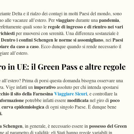
riante Delta e il rialzo dei contagi in molti Paesi del mondo, sono
viaggiare
pandemia
ano alle vacanze all’estero. Per
durante una
,
regole di ingresso e di rientro nei vari
erfettamente quali sono le
ichiesti
per muoversi con serenità. Una differenza sostanziale è
Dentro i confini Schengen le norme si assomigliano
Paesi
.
, nei
iare da caso a caso
. Ecco dunque quando si rende necessario il
iare all’estero.
ro in UE: il Green Pass e altre regole
e all’estero? Prima di porsi questa domanda bisogna osservare una
imperativo
a. Vige infatti un
assoluto per chi intenda spostarsi
chio il sito della Farnesina
Viaggiare Sicuri
, e controllare la
nformazione
modificata
poco
potrebbe infatti essere
nel giro di
curva epidemiologica
a
di ogni singolo Paese. È dunque bene
i.
ea Schengen
possesso del Green
, in generale, è necessario essere in
ne al parametro di validità: gli Stati hanno regole variabili in