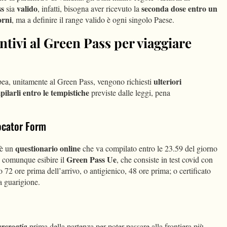
ss
valido
seconda dose entro un
sia
, infatti, bisogna aver ricevuto la
orni
, ma a definire il range valido è ogni singolo Paese.
tivi al Green Pass per viaggiare
ulteriori
pea, unitamente al Green Pass, vengono richiesti
ilarli entro le tempistiche
previste dalle leggi, pena
Locator Form
questionario online
è un
che va compilato entro le 23.59 del giorno
Green Pass Ue
no comunque esibire il
, che consiste in test covid con
 72 ore prima dell’arrivo, o antigienico, 48 ore prima; o certificato
a guarigione.
rcroatia
prima della partenza per poter passare alla frontiera più