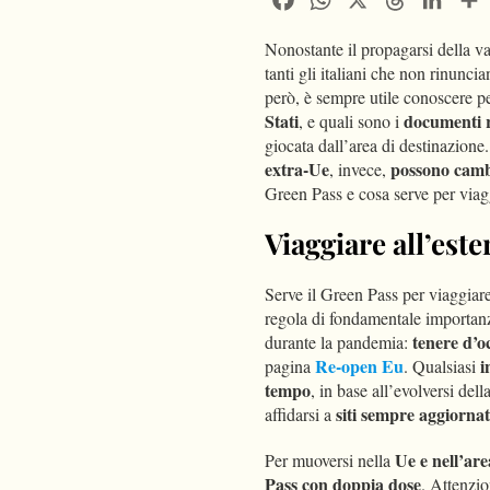
Nonostante il propagarsi della va
tanti gli italiani che non rinunci
però, è sempre utile conoscere p
Stati
documenti r
, e quali sono i
giocata dall’area di destinazione
extra-Ue
possono camb
, invece,
Green Pass e cosa serve per viagg
Viaggiare all’este
Serve il Green Pass per viaggiar
regola di fondamentale importanz
tenere d’oc
durante la pandemia:
Re-open Eu
i
pagina
. Qualsiasi
tempo
, in base all’evolversi dell
siti sempre aggiornat
affidarsi a
Ue e nell’ar
Per muoversi nella
Pass con doppia dose
. Attenzio