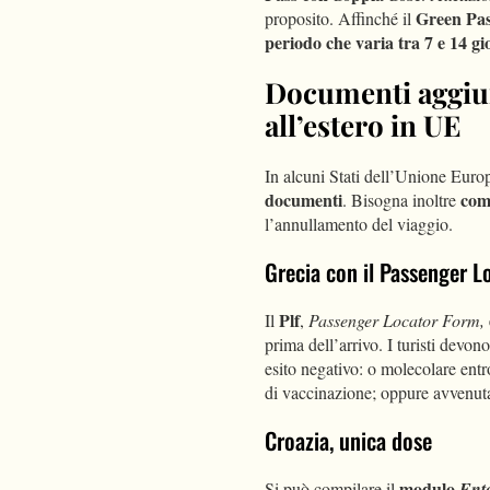
Green Pa
proposito. Affinché il
periodo che varia tra 7 e 14 gi
Documenti aggiun
all’estero in UE
In alcuni Stati dell’Unione Euro
documenti
comp
. Bisogna inoltre
l’annullamento del viaggio.
Grecia con il Passenger 
Plf
Il
,
Passenger Locator Form,
prima dell’arrivo. I turisti devo
esito negativo: o molecolare entro
di vaccinazione; oppure avvenut
Croazia, unica dose
modulo
Si può compilare il
Ente