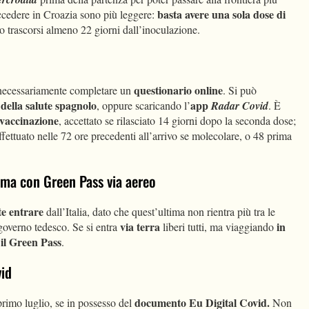
basta avere una sola dose di
cedere in Croazia sono più leggere:
o trascorsi almeno 22 giorni dall’inoculazione.
questionario online
 necessariamente completare un
. Si può
 della salute spagnolo
app
, oppure scaricando l’
Radar Covid
. È
i vaccinazione
, accettato se rilasciato 14 giorni dopo la seconda dose;
fettuato nelle 72 ore precedenti all’arrivo se molecolare, o 48 prima
, ma con Green Pass via aereo
e entrare
dall’Italia, dato che quest’ultima non rientra più tra le
via terra
in
governo tedesco. Se si entra
liberi tutti, ma viaggiando
 il Green Pass
.
vid
documento Eu Digital Covid.
primo luglio, se in possesso del
Non