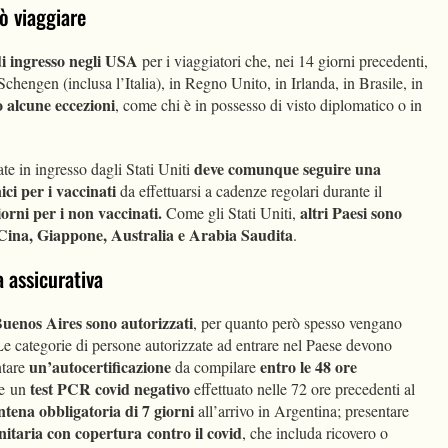
uò viaggiare
 di ingresso negli USA
per i viaggiatori che, nei 14 giorni precedenti,
Schengen (inclusa l’Italia), in Regno Unito, in Irlanda, in Brasile, in
o alcune eccezioni
, come chi è in possesso di visto diplomatico o in
deve comunque seguire una
ate in ingresso dagli Stati Uniti
ici per i vaccinati
da effettuarsi a cadenze regolari durante il
orni per i non vaccinati.
altri Paesi sono
Come gli Stati Uniti,
Cina, Giappone, Australia e Arabia Saudita
.
 assicurativa
Buenos Aires sono autorizzati
, per quanto però spesso vengano
Le categorie di persone autorizzate ad entrare nel Paese devono
un’autocertificazione
entro le 48 ore
ntare
da compilare
test PCR covid negativo
re un
effettuato nelle 72 ore precedenti al
tena obbligatoria di 7 giorni
all’arrivo in Argentina; presentare
nitaria con copertura contro il covid
, che includa ricovero o