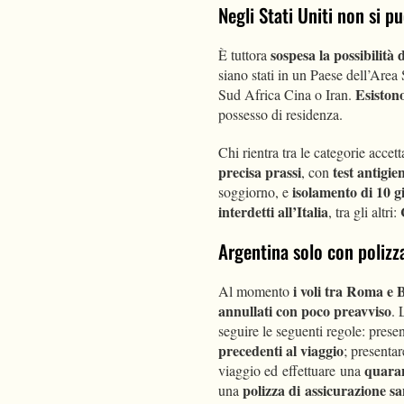
Negli Stati Uniti non si p
sospesa la possibilità
È tuttora
siano stati in un Paese dell’Area 
Esiston
Sud Africa Cina o Iran.
possesso di residenza.
Chi rientra tra le categorie accett
precisa prassi
test antigien
, con
isolamento di 10 gi
soggiorno, e
interdetti all’Italia
, tra gli altri:
Argentina solo con polizza
i voli tra Roma e 
Al momento
annullati con poco preavviso
. 
seguire le seguenti regole: prese
precedenti al viaggio
; presenta
quaran
viaggio ed effettuare una
polizza di assicurazione sa
una