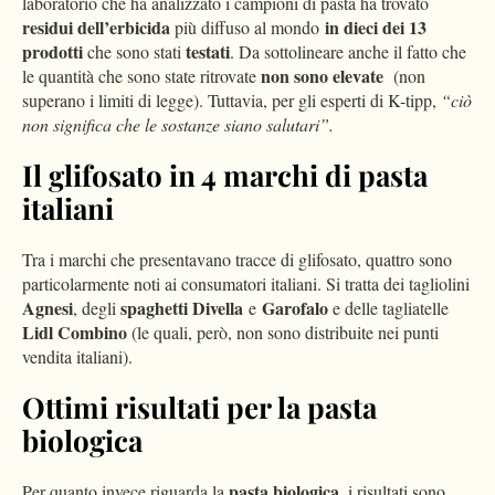
laboratorio che ha analizzato i campioni di pasta ha trovato
residui dell’erbicida
in dieci dei 13
più diffuso al mondo
prodotti
testati
che sono stati
. Da sottolineare anche il fatto che
non sono elevate
le quantità che sono state ritrovate
(non
superano i limiti di legge). Tuttavia, per gli esperti di K-tipp,
“ciò
non significa che le sostanze siano salutari”.
Il glifosato in 4 marchi di pasta
italiani
Tra i marchi che presentavano tracce di glifosato, quattro sono
particolarmente noti ai consumatori italiani. Si tratta dei tagliolini
Agnesi
spaghetti
Divella
Garofalo
, degli
e
e delle tagliatelle
Lidl Combino
(le quali, però, non sono distribuite nei punti
vendita italiani).
Ottimi risultati per la pasta
biologica
pasta biologica,
Per quanto invece riguarda la
i risultati sono