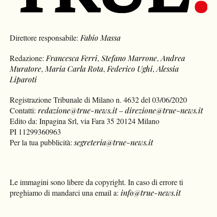
Direttore responsabile:
Fabio Massa
Redazione:
Francesca Ferri
,
Stefano Marrone
,
Andrea
Muratore
,
Maria Carla Rota
,
Federico Ughi
,
Alessia
Liparoti
Registrazione Tribunale di Milano n. 4632 del 03/06/2020
Contatti:
redazione@true-news.it
–
direzione@true-news.it
Edito da: Inpagina Srl, via Fara 35 20124 Milano
PI 11299360963
Per la tua pubblicità:
segreteria@true-news.it
Le immagini sono libere da copyright. In caso di errore ti
preghiamo di mandarci una email a:
info@true-news.it