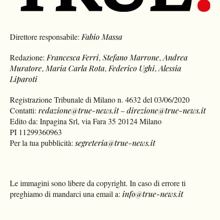
Direttore responsabile:
Fabio Massa
Redazione:
Francesca Ferri
,
Stefano Marrone
,
Andrea
Muratore
,
Maria Carla Rota
,
Federico Ughi
,
Alessia
Liparoti
Registrazione Tribunale di Milano n. 4632 del 03/06/2020
Contatti:
redazione@true-news.it
–
direzione@true-news.it
Edito da: Inpagina Srl, via Fara 35 20124 Milano
PI 11299360963
Per la tua pubblicità:
segreteria@true-news.it
Le immagini sono libere da copyright. In caso di errore ti
preghiamo di mandarci una email a:
info@true-news.it