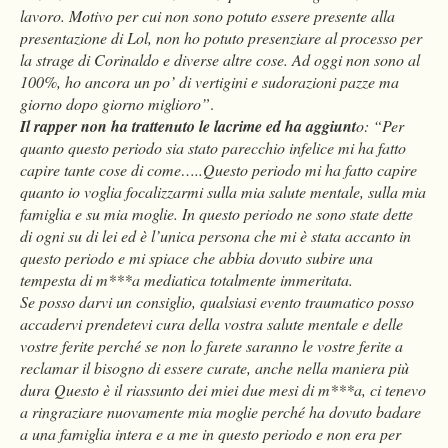
lavoro. Motivo per cui non sono potuto essere presente alla
presentazione di Lol, non ho potuto presenziare al processo per
la strage di Corinaldo e diverse altre cose. Ad oggi non sono al
100%, ho ancora un po’ di vertigini e sudorazioni pazze ma
giorno dopo giorno miglioro”
.
Il rapper non ha trattenuto le lacrime ed ha aggiunt
o: “Per
quanto questo periodo sia stato parecchio infelice mi ha fatto
capire tante cose di come…..Questo periodo mi ha fatto capire
quanto io voglia focalizzarmi sulla mia salute mentale, sulla mia
famiglia e su mia moglie. In questo periodo ne sono state dette
di ogni su di lei ed è l’unica persona che mi è stata accanto in
questo periodo e mi spiace che abbia dovuto subire una
tempesta di m***a mediatica totalmente immeritata.
Se posso darvi un consiglio, qualsiasi evento traumatico posso
accadervi prendetevi cura della vostra salute mentale e delle
vostre ferite perché se non lo farete saranno le vostre ferite a
reclamar il bisogno di essere curate, anche nella maniera più
dura
Questo è il riassunto dei miei due mesi di m***a, ci tenevo
a ringraziare nuovamente mia moglie perché ha dovuto badare
a una famiglia intera e a me in questo periodo e non era per