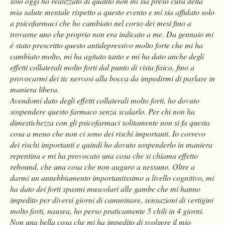
solo oggi ho realizzato di quanto non mi sia preso cura della
mia salute mentale rispetto a questo evento e mi sia affidato solo
a psicofarmaci che ho cambiato nel corso dei mesi fino a
trovarne uno che proprio non era indicato a me. Da gennaio mi
è stato prescritto questo antidepressivo molto forte che mi ha
cambiato molto, mi ha agitato tanto e mi ha dato anche degli
effetti collaterali molto forti dal punto di vista fisico, fino a
provocarmi dei tic nervosi alla bocca da impedirmi di parlare in
maniera libera.
Avendomi dato degli effetti collaterali molto forti, ho dovuto
sospendere questo farmaco senza scalarlo. Per chi non ha
dimestichezza con gli psicofarmaci solitamente non si fa questa
cosa a meno che non ci sono dei rischi importanti. Io correvo
dei rischi importanti e quindi ho dovuto sospenderlo in maniera
repentina e mi ha provocato una cosa che si chiama effetto
rebound, che una cosa che non auguro a nessuno. Oltre a
darmi un annebbiamento importantissimo a livello cognitivo, mi
ha dato dei forti spasmi muscolari alle gambe che mi hanno
impedito per diversi giorni di camminare, sensazioni di vertigini
molto forti, nausea, ho perso praticamente 5 chili in 4 giorni.
Non una bella cosa che mi ha impedito di svolgere il mio