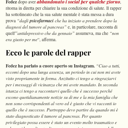
Fedez
dopo aver
abbandonato i social per qualche giorno
,
ritorna in diretta per chiarire la sua condizione di salute. Il rapper
ha sottolineato che la sua salute mentale è stata messa a dura
prova
“dagli
psicofarmaci
che ha iniziato a prendere dopo la
diagnosi del tumore al pancreas”
e, in particolare, racconta di
quell'”
antidepressivo che da gennaio”
assumeva, ma che
“non
era giusto per me
“, afferma.
Ecco le parole del rapper
Fedez ha parlato a cuore aperto su Instagram.
“Ciao a tutti,
eccomi dopo una lunga assenza, un periodo in cui non mi avete
visto propriamente in forma. Anzitutto ci tengo a ringraziarvi
per i messaggi di vicinanza che mi avete mandato. In seconda
istanza ci tengo a raccontarvi quello che è successo perché
escono quotidianamente notizie su di me e la mia famiglia che
non sono corrispondenti al vero ed è giusto che vi racconti io
quello che è successo. Purtroppo devo partire da quando mi è
stato diagnosticato il tumore al pancreas. Per quanto
privilegiato possa essere è stato un evento molto traumatico e