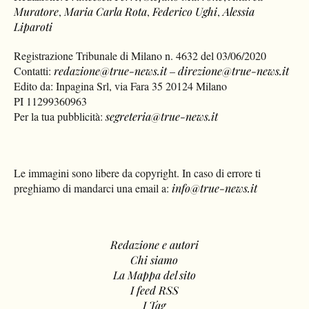
Muratore
,
Maria Carla Rota
,
Federico Ughi
,
Alessia
Liparoti
Registrazione Tribunale di Milano n. 4632 del 03/06/2020
Contatti:
redazione@true-news.it
–
direzione@true-news.it
Edito da: Inpagina Srl, via Fara 35 20124 Milano
PI 11299360963
Per la tua pubblicità:
segreteria@true-news.it
Le immagini sono libere da copyright. In caso di errore ti
preghiamo di mandarci una email a:
info@true-news.it
Redazione e autori
Chi siamo
La Mappa del sito
I feed RSS
I Tag