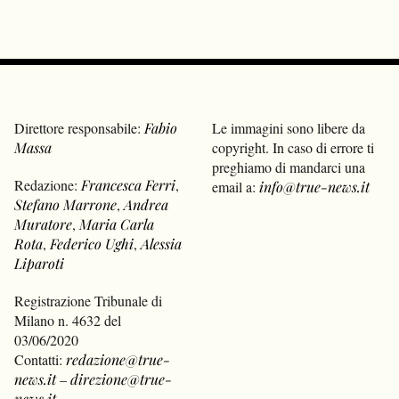
Direttore responsabile:
Fabio
Le immagini sono libere da
Massa
copyright. In caso di errore ti
preghiamo di mandarci una
Redazione:
Francesca Ferri
,
email a:
info@true-news.it
Stefano Marrone
,
Andrea
Muratore
,
Maria Carla
Rota
,
Federico Ughi
,
Alessia
Liparoti
Registrazione Tribunale di
Milano n. 4632 del
03/06/2020
Contatti:
redazione@true-
news.it
–
direzione@true-
news.it