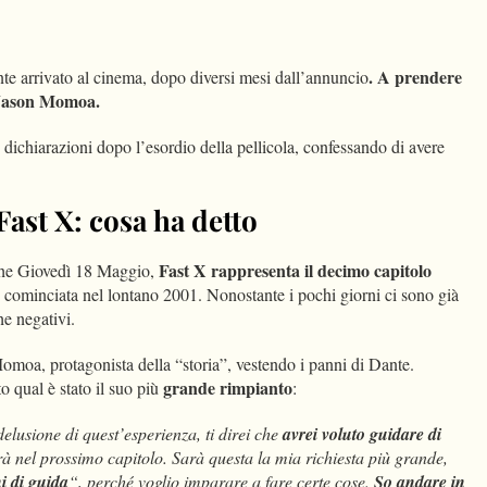
dIn
Condividi
. A prendere
nte arrivato al cinema, dopo diversi mesi dall’annuncio
e Jason Momoa.
e dichiarazioni dopo l’esordio della pellicola, confessando di avere
ast X: cosa ha detto
Fast X rappresenta il decimo capitolo
che Giovedì 18 Maggio,
cominciata nel lontano 2001. Nonostante i pochi giorni ci sono già
che negativi.
omoa, protagonista della “storia”, vestendo i panni di Dante.
grande rimpianto
to qual è stato il suo più
:
delusione di quest’esperienza, ti direi che
avrei voluto guidare di
à nel prossimo capitolo. Sarà questa la mia richiesta più grande,
i di guida
“, perché voglio imparare a fare certe cose.
So andare in