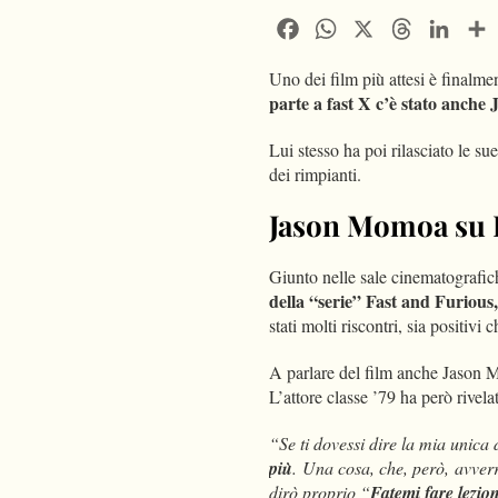
Facebook
WhatsApp
X
Threads
Linke
Uno dei film più attesi è finalme
parte a fast X c’è stato anch
Lui stesso ha poi rilasciato le su
dei rimpianti.
Jason Momoa su F
Giunto nelle sale cinematografi
della “serie” Fast and Furious,
stati molti riscontri, sia positivi 
A parlare del film anche Jason M
L’attore classe ’79 ha però rivela
“Se ti dovessi dire la mia unica 
più
. Una cosa, che, però, avverr
dirò proprio “
Fatemi fare lezion