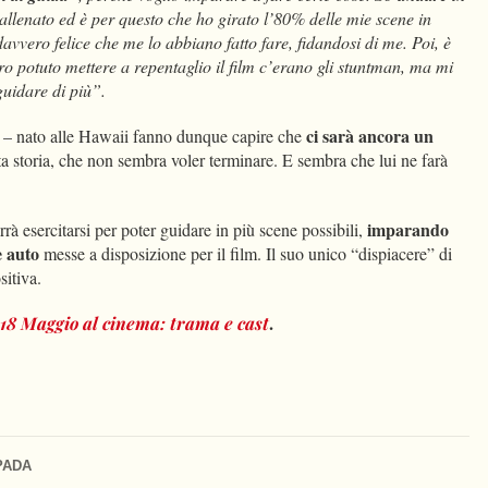
llenato ed è per questo che ho girato l’80% delle mie scene in
avvero felice che me lo abbiano fatto fare, fidandosi di me. Poi, è
ro potuto mettere a repentaglio il film c’erano gli stuntman, ma mi
guidare di più”.
ci sarà ancora un
o – nato alle Hawaii fanno dunque capire che
sta storia, che non sembra voler terminare. E sembra che lui ne farà
imparando
 esercitarsi per poter guidare in più scene possibili,
e auto
messe a disposizione per il film. Il suo unico “dispiacere” di
sitiva.
.
 18 Maggio al cinema: trama e cast
PADA