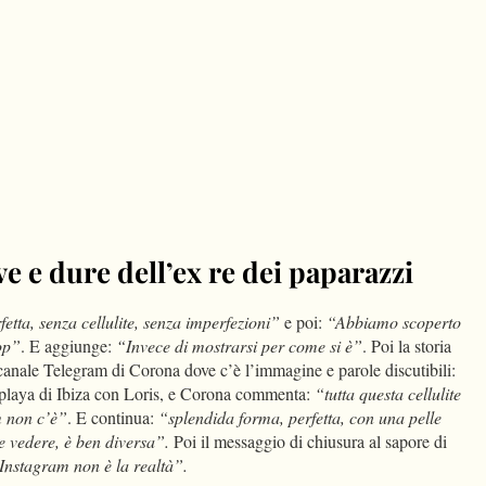
ve e dure dell’ex re dei paparazzi
etta, senza cellulite, senza imperfezioni”
e poi:
“Abbiamo scoperto
hop”
. E aggiunge:
“Invece di mostrarsi per come si è”
. Poi la storia
canale Telegram di Corona dove c’è l’immagine e parole discutibili:
a playa di Ibiza con Loris, e Corona commenta:
“tutta questa cellulite
m non c’è”
. E continua:
“splendida forma, perfetta, con una pelle
e vedere, è ben diversa”.
Poi il messaggio di chiusura al sapore di
Instagram non è la realtà”.