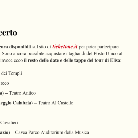
ncerto
cora disponibili
sul sito di
ticketone.it
per poter partecipare
. Sono ancora possibile acquistare i tagliandi del Posto Unico al
il resto delle date e delle tappe del tour di Elisa
o invece ecco
:
e dei Templi
Greco
a)
– Teatro Antico
Reggio Calabria)
– Teatro Al Castello
Cavalieri
azio)
– Cavea Parco Auditorium della Musica