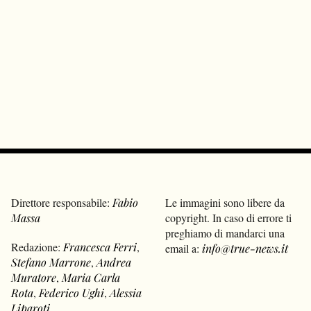
Direttore responsabile:
Fabio
Le immagini sono libere da
Massa
copyright. In caso di errore ti
preghiamo di mandarci una
Redazione:
Francesca Ferri
,
email a:
info@true-news.it
Stefano Marrone
,
Andrea
Muratore
,
Maria Carla
Rota
,
Federico Ughi
,
Alessia
Liparoti