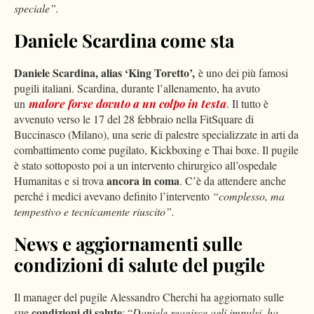
speciale”.
Daniele Scardina come sta
Daniele Scardina, alias ‘King Toretto’,
è uno dei più famosi
pugili italiani. Scardina, durante l’allenamento, ha avuto
un
malore forse dovuto a un colpo in testa
. Il tutto è
avvenuto verso le 17 del 28 febbraio nella FitSquare di
Buccinasco (Milano), una serie di palestre specializzate in arti da
combattimento come pugilato, Kickboxing e Thai boxe. Il pugile
è stato sottoposto poi a un intervento chirurgico all’ospedale
ancora in coma
Humanitas e si trova
. C’è da attendere anche
perché i medici avevano definito l’intervento
“complesso, ma
tempestivo e tecnicamente riuscito”.
News e aggiornamenti sulle
condizioni di salute del pugile
Il manager del pugile Alessandro Cherchi ha aggiornato sulle
condizioni di salute
sue
: “
Daniele reagisce agli impulsi, ha