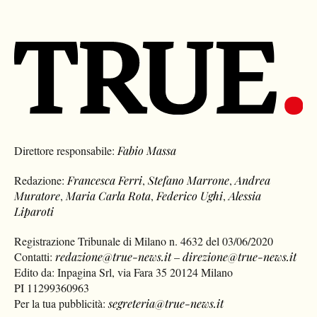
Direttore responsabile:
Fabio Massa
Redazione:
Francesca Ferri
,
Stefano Marrone
,
Andrea
Muratore
,
Maria Carla Rota
,
Federico Ughi
,
Alessia
Liparoti
Registrazione Tribunale di Milano n. 4632 del 03/06/2020
Contatti:
redazione@true-news.it
–
direzione@true-news.it
Edito da: Inpagina Srl, via Fara 35 20124 Milano
PI 11299360963
Per la tua pubblicità:
segreteria@true-news.it