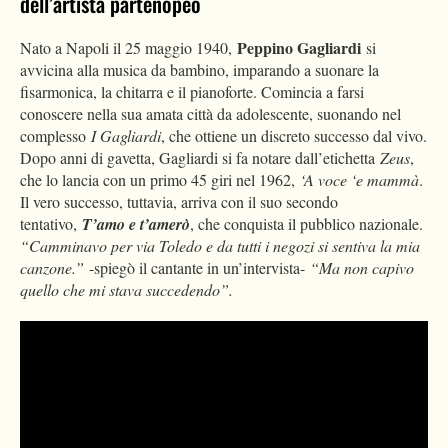
dell’artista partenopeo
Peppino Gagliardi
Nato a Napoli il 25 maggio 1940,
si
avvicina alla musica da bambino, imparando a suonare la
fisarmonica, la chitarra e il pianoforte. Comincia a farsi
conoscere nella sua amata città da adolescente, suonando nel
complesso
I Gagliardi
, che ottiene un discreto successo dal vivo.
Dopo anni di gavetta, Gagliardi si fa notare dall’etichetta
Zeus
,
che lo lancia con un primo 45 giri nel 1962,
‘A voce ‘e mammà
.
Il vero successo, tuttavia, arriva con il suo secondo
tentativo,
T’amo e t’amerò
, che conquista il pubblico nazionale.
“Camminavo per via Toledo e da tutti i negozi si sentiva la mia
canzone.”
-spiegò il cantante in un’intervista-
“Ma non capivo
quello che mi stava succedendo”.