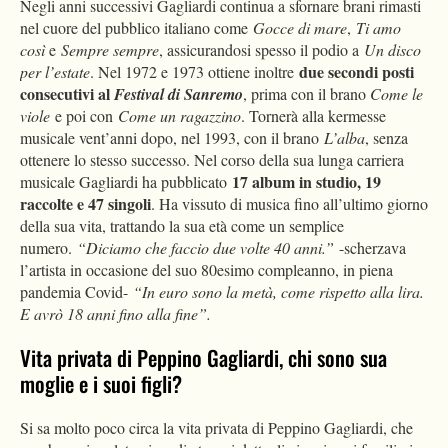
Negli anni successivi Gagliardi continua a sfornare brani rimasti
nel cuore del pubblico italiano come
Gocce di mare
,
Ti amo
così
e
Sempre sempre
, assicurandosi spesso il podio a
Un disco
due
secondi posti
per l’estate
. Nel 1972 e 1973 ottiene inoltre
consecutivi al
Festival di Sanremo
, prima con il brano
Come le
viole
e poi con
Come un ragazzino
. Tornerà alla kermesse
musicale vent’anni dopo, nel 1993, con il brano
L’alba
, senza
ottenere lo stesso successo. Nel corso della sua lunga carriera
17 album in studio, 19
musicale Gagliardi ha pubblicato
raccolte e 47 singoli
. Ha vissuto di musica fino all’ultimo giorno
della sua vita, trattando la sua età come un semplice
numero.
“Diciamo che faccio due volte 40 anni.”
-scherzava
l’artista in occasione del suo 80esimo compleanno, in piena
pandemia Covid-
“In euro sono la metà, come rispetto alla lira.
E avrò 18 anni fino alla fine”.
Vita privata di Peppino Gagliardi, chi sono sua
moglie e i suoi figli?
Si sa molto poco circa la vita privata di Peppino Gagliardi, che