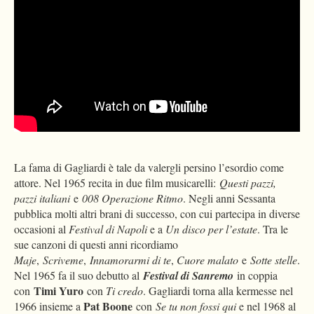
La fama di Gagliardi è tale da valergli persino l’esordio come
attore. Nel 1965 recita in due film musicarelli:
Questi pazzi,
pazzi italiani
e
008 Operazione Ritmo
. Negli anni Sessanta
pubblica molti altri brani di successo, con cui partecipa in diverse
occasioni al
Festival di Napoli
e a
Un disco per l’estate
. Tra le
sue canzoni di questi anni ricordiamo
Maje
,
Scriveme
,
Innamorarmi di te
,
Cuore malato
e
Sotte stelle
.
Nel 1965 fa il suo debutto al
Festival di Sanremo
in coppia
Timi Yuro
con
con
Ti credo
. Gagliardi torna alla kermesse nel
Pat Boone
1966 insieme a
con
Se tu non fossi qui
e nel 1968 al