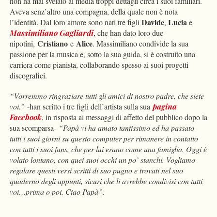
non ha mai svelato ai media troppi dettagli circa i suoi familiari.
Aveva senz’altro una compagna, della quale non è nota
Davide
Lucia
l’identità. Dal loro amore sono nati tre figli
,
e
Massimiliano Gagliardi
, che han dato loro due
Cristiano
Alice
nipotini,
e
. Massimiliano condivide la sua
passione per la musica e, sotto la sua guida, si è costruito una
carriera come pianista, collaborando spesso ai suoi progetti
discografici.
“Vorremmo ringraziare tutti gli amici di nostro padre, che siete
voi.”
-han scritto i tre figli dell’artista sulla sua
pagina
Facebook
, in risposta ai messaggi di affetto del pubblico dopo la
sua scomparsa-
“
Papà vi ha amato tantissimo ed ha passato
tutti i suoi giorni su questo computer per rimanere in contatto
con tutti i suoi fans, che per lui erano come una famiglia. Oggi è
volato lontano, con quei suoi occhi un po’ stanchi. Vogliamo
regalare questi versi scritti di suo pugno e trovati nel suo
quaderno degli appunti, sicuri che li avrebbe condivisi con tutti
voi…prima o poi. Ciao Papà”.