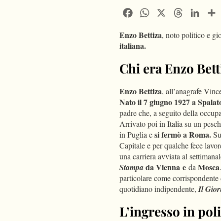
Facebook
WhatsApp
X
Threads
Linke
Enzo Bettiza
, noto politico e gi
italiana.
Chi era Enzo Bett
Enzo Bettiza
, all’anagrafe Vinc
Nato il 7 giugno 1927 a Spalat
padre che, a seguito della occupaz
Arrivato poi in Italia su un pesch
si fermò a Roma.
in Puglia e
Suc
Capitale e per qualche fece lavoret
una carriera avviata al settiman
da Vienna
e
Mosca
Stampa
da
particolare come corrispondente
quotidiano indipendente,
Il Gio
L’ingresso in poli