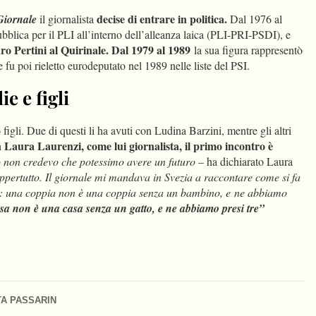
decise di entrare in politica.
Giornale
il giornalista
Dal 1976 al
ubblica per il PLI all’interno dell’alleanza laica (PLI-PRI-PSDI), e
dro Pertini al Quirinale. Dal 1979 al 1989
la sua figura rappresentò
 fu poi rieletto eurodeputato nel 1989 nelle liste del PSI.
ie e figli
figli. Due di questi li ha avuti con Ludina Barzini, mentre gli altri
 Laura Laurenzi, come lui giornalista, il primo incontro è
io non credevo che potessimo avere un futuro
– ha dichiarato Laura
ppertutto. Il giornale mi mandava in Svezia a raccontare come si fa
va: una coppia non è una coppia senza un bambino, e ne abbiamo
sa non è una casa senza un gatto, e ne abbiamo presi tre”
A PASSARIN