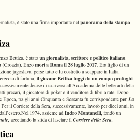
dIn
Condividi
panorama della stampa
ornalista, è stato una firma importante nel
iza
un giornalista, scrittore e politico italiano
enzo Bettiza, è stato
.
o
morì a Roma il 28 luglio 2017
(Croazia), Enzo
. Era figlio di un
ione jugoslava, perse tutto e fu costretto a scappare in Italia.
il giovane Bettiza fuggì da un campo profughi
ereccio di fortuna,
cessivamente decise di iscriversi all’Accademia delle belle arti della
ti precari, il giocatore di poker e il venditore di libri a rate. Dopo
per
ale Epoca, tra gli anni Cinquanta e Sessanta fu corrispondente
La
. Per il Corriere della Sera, successivamente, lavorò per dieci anni, in
Indro Montanelli,
 dall’estero.Nel 1974, assieme ad
fondò un
rnale,
accettando la sfida di lasciare il
Corriere della Sera.
tica