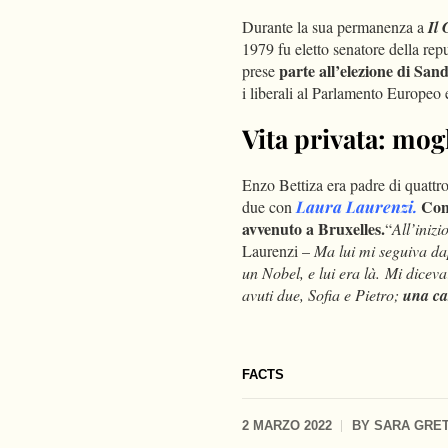
Durante la sua permanenza a
Il 
1979 fu eletto senatore della rep
parte all’elezione di San
prese
i liberali al Parlamento Europeo e
Vita privata: mogl
Enzo Bettiza era padre di quattro 
Con
due con
Laura Laurenzi.
avvenuto a Bruxelles.
“
All’iniz
Laurenzi –
Ma lui mi seguiva da
un Nobel, e lui era là. Mi dice
avuti due, Sofia e Pietro;
una ca
FACTS
2 MARZO 2022
BY
SARA GRET