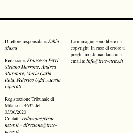
Direttore responsabile:
Fabio
Le immagini sono libere da
Massa
copyright. In caso di errore ti
preghiamo di mandarci una
Redazione:
Francesca Ferri
,
email a:
info@true-news.it
Stefano Marrone
,
Andrea
Muratore
,
Maria Carla
Rota
,
Federico Ughi
,
Alessia
Liparoti
Registrazione Tribunale di
Milano n. 4632 del
03/06/2020
Contatti:
redazione@true-
news.it
–
direzione@true-
news.it