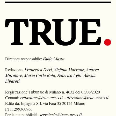
Direttore responsabile:
Fabio Massa
Redazione:
Francesca Ferri
,
Stefano Marrone
,
Andrea
Muratore
,
Maria Carla Rota
,
Federico Ughi
,
Alessia
Liparoti
Registrazione Tribunale di Milano n. 4632 del 03/06/2020
Contatti:
redazione@true-news.it
–
direzione@true-news.it
Edito da: Inpagina Srl, via Fara 35 20124 Milano
PI 11299360963
Per la tua pubblicità:
segreteria@true-news.it