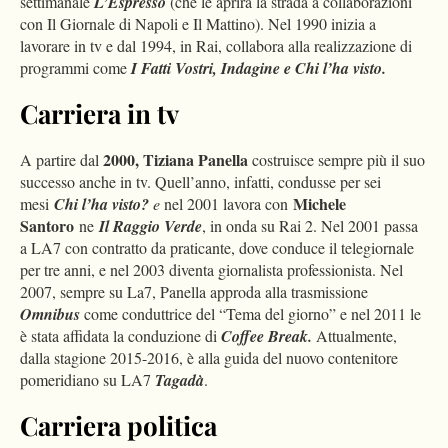
settimanale
L’Espresso
(che le aprirà la strada a collaborazioni
con Il Giornale di Napoli e Il Mattino). Nel 1990 inizia a
lavorare in tv e dal 1994, in Rai, collabora alla realizzazione di
programmi come
I Fatti Vostri, Indagine e Chi l’ha visto.
Carriera in tv
2000, Tiziana Panella
A partire dal
costruisce sempre più il suo
successo anche in tv. Quell’anno, infatti, condusse per sei
Michele
mesi
Chi l’ha visto?
e
nel 2001 lavora con
Santoro
ne
Il Raggio Verde
, in onda su Rai 2. Nel 2001 passa
a LA7 con contratto da praticante, dove conduce il telegiornale
per tre anni, e nel 2003 diventa giornalista professionista. Nel
2007, sempre su La7, Panella approda alla trasmissione
Omnibus
come conduttrice del “Tema del giorno” e nel 2011 le
è stata affidata la conduzione di
Coffee Break.
Attualmente,
dalla stagione 2015-2016, è alla guida del nuovo contenitore
pomeridiano su LA7
Tagadà
.
Carriera politica