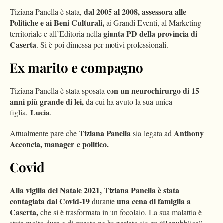
dal 2005 al 2008, assessora alle
Tiziana Panella è stata,
Politiche e ai Beni Culturali,
ai Grandi Eventi, al Marketing
giunta PD della provincia di
territoriale e all’Editoria nella
Caserta
. Si è poi dimessa per motivi professionali.
Ex marito e compagno
con un neurochirurgo di 15
Tiziana Panella è stata sposata
anni più grande di lei,
da cui ha avuto la sua unica
Lucia
figlia,
.
Tiziana Panella
Anthony
Attualmente pare che
sia legata ad
Acconcia, manager e politico.
Covid
Alla vigilia del Natale 2021,
Tiziana Panella è stata
contagiata dal Covid-19
una cena di famiglia a
durante
Caserta,
che si è trasformata in un focolaio. La sua malattia è
stata molto dura e di questo ne ha parlato sia su “Repubblica”,