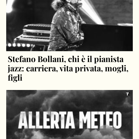
Stefano Bollani, chi è il pianista
jazz: carriera, vita privata, mogli,
figli