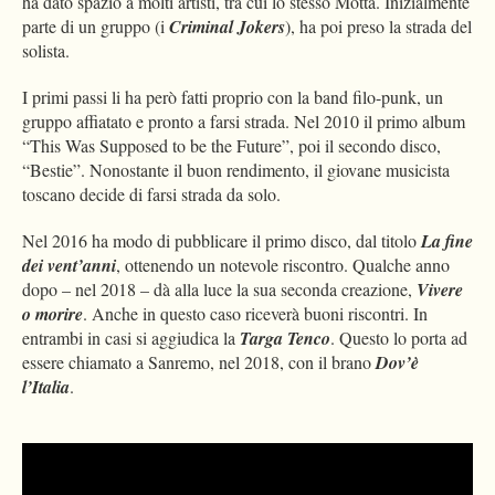
ha dato spazio a molti artisti, tra cui lo stesso Motta. Inizialmente
parte di un gruppo (i
Criminal Jokers
), ha poi preso la strada del
solista.
I primi passi li ha però fatti proprio con la band filo-punk, un
gruppo affiatato e pronto a farsi strada. Nel 2010 il primo album
“This Was Supposed to be the Future”, poi il secondo disco,
“Bestie”. Nonostante il buon rendimento, il giovane musicista
toscano decide di farsi strada da solo.
Nel 2016 ha modo di pubblicare il primo disco, dal titolo
La fine
dei vent’anni
, ottenendo un notevole riscontro. Qualche anno
dopo – nel 2018 – dà alla luce la sua seconda creazione,
Vivere
o morire
. Anche in questo caso riceverà buoni riscontri. In
entrambi in casi si aggiudica la
Targa Tenco
. Questo lo porta ad
essere chiamato a Sanremo, nel 2018, con il brano
Dov’è
l’Italia
.