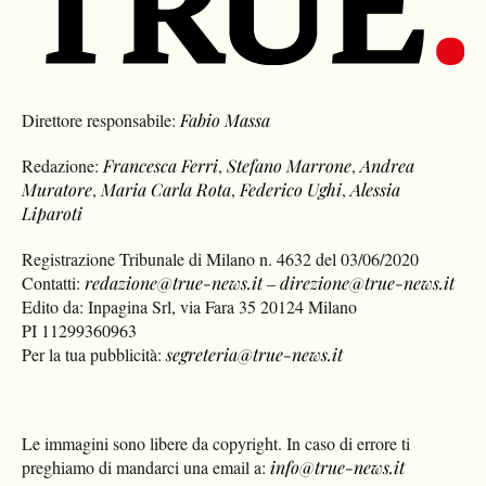
Direttore responsabile:
Fabio Massa
Redazione:
Francesca Ferri
,
Stefano Marrone
,
Andrea
Muratore
,
Maria Carla Rota
,
Federico Ughi
,
Alessia
Liparoti
Registrazione Tribunale di Milano n. 4632 del 03/06/2020
Contatti:
redazione@true-news.it
–
direzione@true-news.it
Edito da: Inpagina Srl, via Fara 35 20124 Milano
PI 11299360963
Per la tua pubblicità:
segreteria@true-news.it
Le immagini sono libere da copyright. In caso di errore ti
preghiamo di mandarci una email a:
info@true-news.it