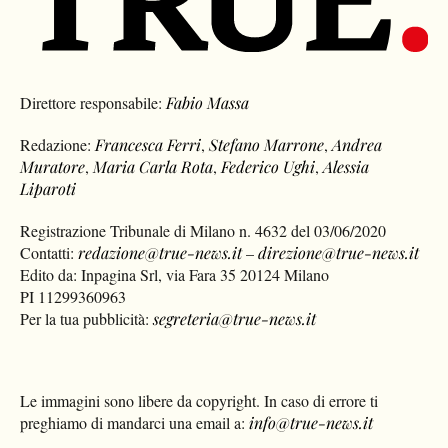
Direttore responsabile:
Fabio Massa
Redazione:
Francesca Ferri
,
Stefano Marrone
,
Andrea
Muratore
,
Maria Carla Rota
,
Federico Ughi
,
Alessia
Liparoti
Registrazione Tribunale di Milano n. 4632 del 03/06/2020
Contatti:
redazione@true-news.it
–
direzione@true-news.it
Edito da: Inpagina Srl, via Fara 35 20124 Milano
PI 11299360963
Per la tua pubblicità:
segreteria@true-news.it
Le immagini sono libere da copyright. In caso di errore ti
preghiamo di mandarci una email a:
info@true-news.it