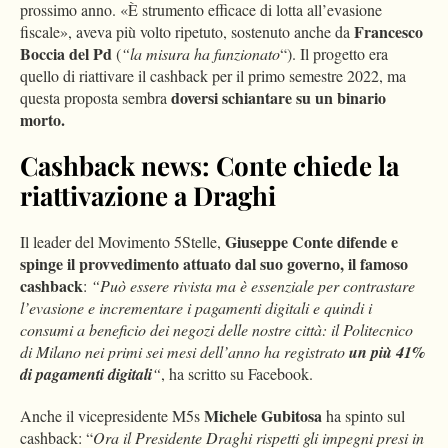
prossimo anno. «È strumento efficace di lotta all’evasione
Francesco
fiscale», aveva più volto ripetuto, sostenuto anche da
Boccia del Pd
(
“la misura ha funzionato
“). Il progetto era
quello di riattivare il cashback per il primo semestre 2022, ma
doversi schiantare su un binario
questa proposta sembra
morto.
Cashback news: Conte chiede la
riattivazione a Draghi
Giuseppe Conte difende e
Il leader del Movimento 5Stelle,
spinge il provvedimento attuato dal suo governo, il famoso
cashback
:
“Può essere rivista ma è essenziale per contrastare
l’evasione e incrementare i pagamenti digitali e quindi i
consumi a beneficio dei negozi delle nostre città: il Politecnico
di Milano nei primi sei mesi dell’anno ha registrato
un più 41%
di pagamenti digitali
“
, ha scritto su Facebook.
Michele Gubitosa
Anche il vicepresidente M5s
ha spinto sul
cashback: “
Ora il Presidente Draghi rispetti gli impegni presi in