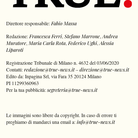
Direttore responsabile:
Fabio Massa
Redazione:
Francesca Ferri
,
Stefano Marrone
,
Andrea
Muratore
,
Maria Carla Rota
,
Federico Ughi
,
Alessia
Liparoti
Registrazione Tribunale di Milano n. 4632 del 03/06/2020
Contatti:
redazione@true-news.it
–
direzione@true-news.it
Edito da: Inpagina Srl, via Fara 35 20124 Milano
PI 11299360963
Per la tua pubblicità:
segreteria@true-news.it
Le immagini sono libere da copyright. In caso di errore ti
preghiamo di mandarci una email a:
info@true-news.it