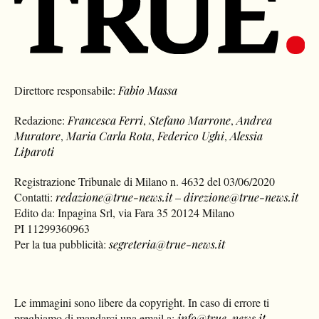
Direttore responsabile:
Fabio Massa
Redazione:
Francesca Ferri
,
Stefano Marrone
,
Andrea
Muratore
,
Maria Carla Rota
,
Federico Ughi
,
Alessia
Liparoti
Registrazione Tribunale di Milano n. 4632 del 03/06/2020
Contatti:
redazione@true-news.it
–
direzione@true-news.it
Edito da: Inpagina Srl, via Fara 35 20124 Milano
PI 11299360963
Per la tua pubblicità:
segreteria@true-news.it
Le immagini sono libere da copyright. In caso di errore ti
preghiamo di mandarci una email a:
info@true-news.it