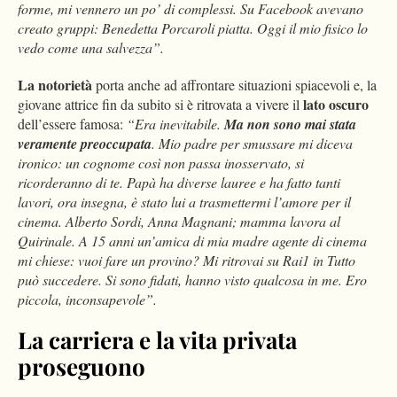
forme, mi vennero un po’ di complessi. Su Facebook avevano
creato gruppi: Benedetta Porcaroli piatta. Oggi il mio fisico lo
vedo come una salvezza”.
La notorietà
porta anche ad affrontare situazioni spiacevoli e, la
lato oscuro
giovane attrice fin da subito si è ritrovata a vivere il
dell’essere famosa:
“Era inevitabile.
Ma non sono mai stata
veramente preoccupata
. Mio padre per smussare mi diceva
ironico: un cognome così non passa inosservato, si
ricorderanno di te. Papà ha diverse lauree e ha fatto tanti
lavori, ora insegna, è stato lui a trasmettermi l’amore per il
cinema. Alberto Sordi, Anna Magnani; mamma lavora al
Quirinale. A 15 anni un’amica di mia madre agente di cinema
mi chiese: vuoi fare un provino? Mi ritrovai su Rai1 in Tutto
può succedere. Si sono fidati, hanno visto qualcosa in me. Ero
piccola, inconsapevole”.
La carriera e la vita privata
proseguono