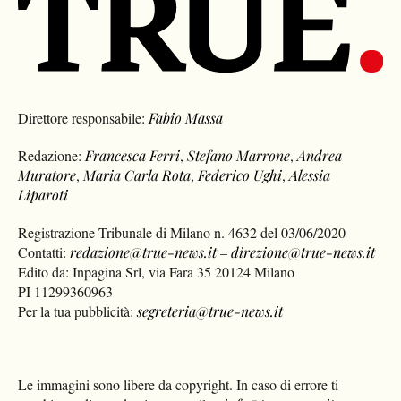
Direttore responsabile:
Fabio Massa
Redazione:
Francesca Ferri
,
Stefano Marrone
,
Andrea
Muratore
,
Maria Carla Rota
,
Federico Ughi
,
Alessia
Liparoti
Registrazione Tribunale di Milano n. 4632 del 03/06/2020
Contatti:
redazione@true-news.it
–
direzione@true-news.it
Edito da: Inpagina Srl, via Fara 35 20124 Milano
PI 11299360963
Per la tua pubblicità:
segreteria@true-news.it
Le immagini sono libere da copyright. In caso di errore ti