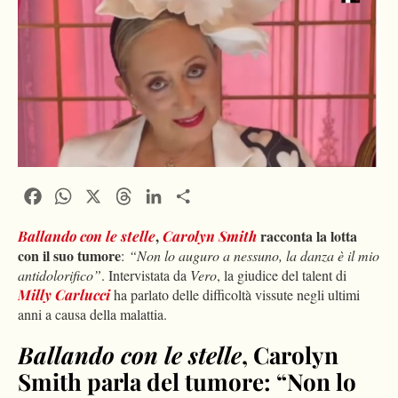
Facebook
WhatsApp
X
Threads
LinkedIn
Condividi
,
racconta la lotta
Ballando con le stelle
Carolyn Smith
con il suo tumore
:
“Non lo auguro a nessuno, la danza è il mio
antidolorifico”
. Intervistata da
Vero
, la giudice del talent di
Milly Carlucci
ha parlato delle difficoltà vissute negli ultimi
anni a causa della malattia.
Ballando con le stelle
, Carolyn
Smith parla del tumore: “Non lo