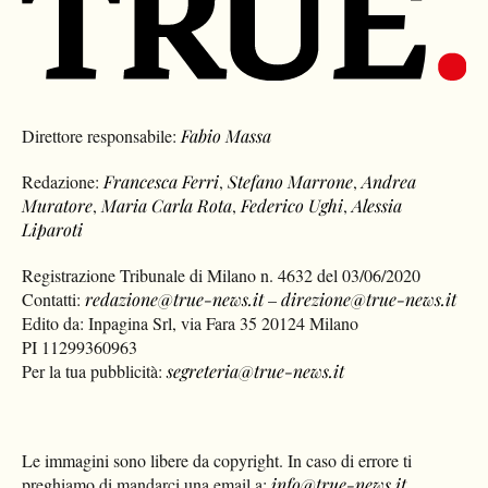
Direttore responsabile:
Fabio Massa
Redazione:
Francesca Ferri
,
Stefano Marrone
,
Andrea
Muratore
,
Maria Carla Rota
,
Federico Ughi
,
Alessia
Liparoti
Registrazione Tribunale di Milano n. 4632 del 03/06/2020
Contatti:
redazione@true-news.it
–
direzione@true-news.it
Edito da: Inpagina Srl, via Fara 35 20124 Milano
PI 11299360963
Per la tua pubblicità:
segreteria@true-news.it
Le immagini sono libere da copyright. In caso di errore ti
preghiamo di mandarci una email a:
info@true-news.it