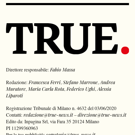
Direttore responsabile:
Fabio Massa
Redazione:
Francesca Ferri
,
Stefano Marrone
,
Andrea
Muratore
,
Maria Carla Rota
,
Federico Ughi
,
Alessia
Liparoti
Registrazione Tribunale di Milano n. 4632 del 03/06/2020
Contatti:
redazione@true-news.it
–
direzione@true-news.it
Edito da: Inpagina Srl, via Fara 35 20124 Milano
PI 11299360963
Per la tua pubblicità:
segreteria@true-news.it