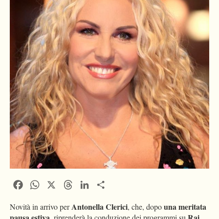
Facebook
WhatsApp
X
Threads
LinkedIn
Condividi
Antonella Clerici
una meritata
Novità in arrivo per
, che, dopo
pausa estiva
Rai
, riprenderà la conduzione dei programmi su