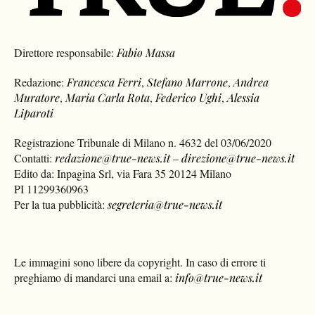
Direttore responsabile:
Fabio Massa
Redazione:
Francesca Ferri
,
Stefano Marrone
,
Andrea
Muratore
,
Maria Carla Rota
,
Federico Ughi
,
Alessia
Liparoti
Registrazione Tribunale di Milano n. 4632 del 03/06/2020
Contatti:
redazione@true-news.it
–
direzione@true-news.it
Edito da: Inpagina Srl, via Fara 35 20124 Milano
PI 11299360963
Per la tua pubblicità:
segreteria@true-news.it
Le immagini sono libere da copyright. In caso di errore ti
preghiamo di mandarci una email a:
info@true-news.it