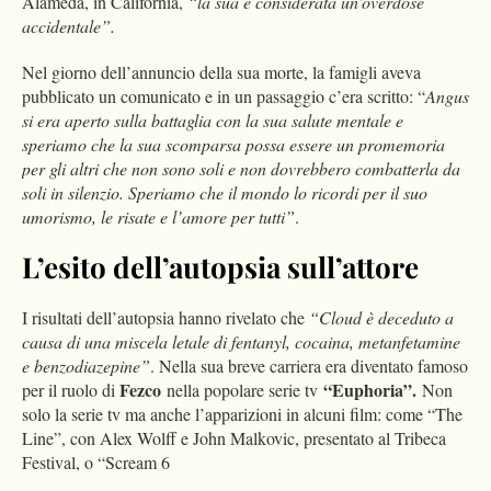
Alameda, in California,
“la sua è considerata un’overdose
accidentale”.
Nel giorno dell’annuncio della sua morte, la famigli aveva
pubblicato un comunicato e in un passaggio c’era scritto: “
Angus
si era aperto sulla battaglia con la sua salute mentale e
speriamo che la sua scomparsa possa essere un promemoria
per gli altri che non sono soli e non dovrebbero combatterla da
soli in silenzio. Speriamo che il mondo lo ricordi per il suo
umorismo, le risate e l’amore per tutti”
.
L’esito dell’autopsia sull’attore
I risultati dell’autopsia hanno rivelato che
“Cloud è deceduto a
causa di una miscela letale di fentanyl, cocaina, metanfetamine
e benzodiazepine”
. Nella sua breve carriera era diventato famoso
Fezco
“Euphoria”.
per il ruolo di
nella popolare serie tv
Non
solo la serie tv ma anche l’apparizioni in alcuni film: come “The
Line”, con Alex Wolff e John Malkovic, presentato al Tribeca
Festival, o “Scream 6