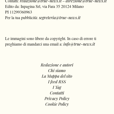
Contatti:
redazione@true-news.it
–
direzione@true-news.it
Edito da: Inpagina Srl, via Fara 35 20124 Milano
PI 11299360963
Per la tua pubblicità:
segreteria@true-news.it
Le immagini sono libere da copyright. In caso di errore ti
preghiamo di mandarci una email a:
info@true-news.it
Redazione e autori
Chi siamo
La Mappa del sito
I feed RSS
I Tag
Contatti
Privacy Policy
Cookie Policy