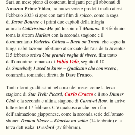
Sarà un mese pieno di contenuti intriganti per gli abbonati di
Amazon Prime Video
, tra nuove serie e prodotti molto attesi.
Febbraio 2023 si apre con tanti film di spicco, come la saga
di
Jason Bourne
e i primi due capitoli della trilogia
animata
Cattivissimo Me
più lo spin-off
Minions
. Il 3 febbraio
torna la sitcom
Harlem
con la seconda stagione e il
documentario
Federico Chiesa – Back on Track
, che segue la
lunga riabilitazione infortunio al crociato dell’ala della Juventus.
Il 5 febbraio arriva
Una grande voglia di vivere
, film tratto
dall’omonimo romanzo di
Fabio Volo
, seguito il 10
da
Somebody I used to know – Qualcuno che conoscevo
,
Dave Franco
commedia romantica diretta da
.
Tanti ritorni graditissimi nel corso del mese, come la terza
stagione di
Star Trek: Picard
,
Carlo Cracco
e il suo
Dinner
Club
e la seconda e ultima stagione di
Carnival Row
, in arrivo
tutte e tre il 17 febbraio. C’è qualcosa anche per i fan
dell’animazione giapponese, come la seconda serie dell’amato
shonen
Demon Slayer – Kimetsu no yaiba
(14 febbraio) e la
terza dell’isekai
Overlord
(27 febbraio).