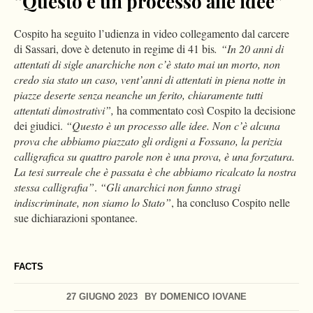
“Questo è un processo alle idee”
Cospito ha seguito l’udienza in video collegamento dal carcere
di Sassari, dove è detenuto in regime di 41 bis
. “In 20 anni di
attentati di sigle anarchiche non c’è stato mai un morto, non
credo sia stato un caso, vent’anni di attentati in piena notte in
piazze deserte senza neanche un ferito, chiaramente tutti
attentati dimostrativi”,
ha commentato così Cospito la decisione
dei giudici.
“Questo è un processo alle idee. Non c’è alcuna
prova che abbiamo piazzato gli ordigni a Fossano, la perizia
calligrafica su quattro parole non è una prova, è una forzatura.
La tesi surreale che è passata è che abbiamo ricalcato la nostra
stessa calligrafia”
.
“Gli anarchici non fanno stragi
indiscriminate, non siamo lo Stato”
, ha concluso Cospito nelle
sue dichiarazioni spontanee.
FACTS
27 GIUGNO 2023
BY
DOMENICO IOVANE