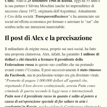
Uniti
25 settembre 1966 in Russia
). Nato il
, oggi ha 55 anni e
la sua partner è Silvina Moschini (anche lei imprenditrice di
successo classe 1972, originaria dell’Argentina). Attualmente
è Ceo della società ‘
TransparentBusiness’
e ha annunciato sui
social un’offerta economica per fermare e arrestare lo “zar” che
sembra nella sue intenzioni inarrestabile.
Il post di Alex e la precisazione
Il miliardario di origine russa, proprio sui suoi social, ha fatto
1 milione di
una proposta clamorosa. Alex, infatti, ha garantito
dollari
chi riuscirà a fermare il presidente della
a
Federazione russa
in questo suo conflitto che sta portando
è stato rimosso
avanti contro l’Ucraina. Il post successivamente
da Facebook
, ma in pochissimo tempo era già diventato virale.
“
Prometto di pagare 1.000.000 dollari all’agente/i che,
rispettando il loro dovere costituzionale, arresta Putin come
criminale di guerra secondo le leggi russe e internazionali.
Putin non è il presidente russo in quanto è salito al potere a
causa di un’operazione speciale di far saltare in aria i
condomini in Russia,
poi ha violato la Costituzione eliminando