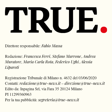
Direttore responsabile:
Fabio Massa
Redazione:
Francesca Ferri
,
Stefano Marrone
,
Andrea
Muratore
,
Maria Carla Rota
,
Federico Ughi
,
Alessia
Liparoti
Registrazione Tribunale di Milano n. 4632 del 03/06/2020
Contatti:
redazione@true-news.it
–
direzione@true-news.it
Edito da: Inpagina Srl, via Fara 35 20124 Milano
PI 11299360963
Per la tua pubblicità:
segreteria@true-news.it