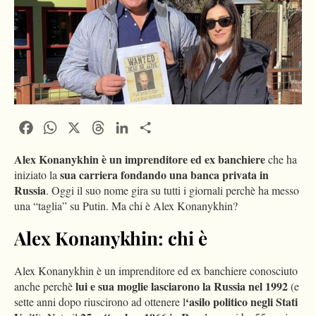
Facebook
WhatsApp
X
Threads
LinkedIn
Condividi
Alex Konanykhin è un imprenditore ed ex banchiere
che ha
sua carriera fondando una banca privata in
iniziato la
Russia
. Oggi il suo nome gira su tutti i giornali perchè ha messo
una “taglia” su Putin. Ma chi è Alex Konanykhin?
Alex Konanykhin: chi è
Alex Konanykhin è un imprenditore ed ex banchiere conosciuto
lui e sua moglie lasciarono la Russia nel 1992
anche perchè
(e
‘asilo politico negli Stati
sette anni dopo riuscirono ad ottenere l