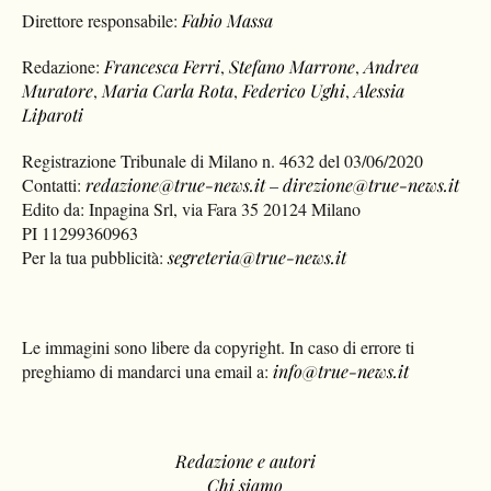
Direttore responsabile:
Fabio Massa
Redazione:
Francesca Ferri
,
Stefano Marrone
,
Andrea
Muratore
,
Maria Carla Rota
,
Federico Ughi
,
Alessia
Liparoti
Registrazione Tribunale di Milano n. 4632 del 03/06/2020
Contatti:
redazione@true-news.it
–
direzione@true-news.it
Edito da: Inpagina Srl, via Fara 35 20124 Milano
PI 11299360963
Per la tua pubblicità:
segreteria@true-news.it
Le immagini sono libere da copyright. In caso di errore ti
preghiamo di mandarci una email a:
info@true-news.it
Redazione e autori
Chi siamo