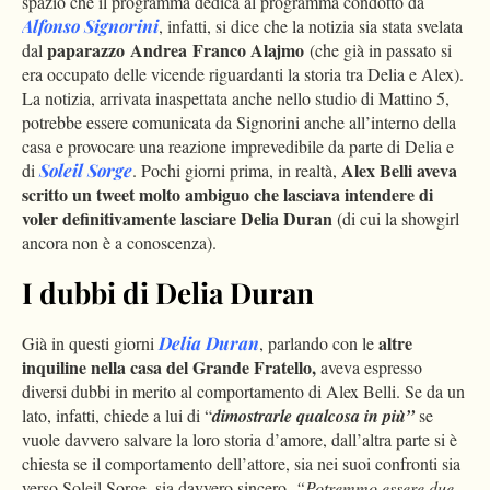
spazio che il programma dedica al programma condotto da
Alfonso Signorini
, infatti, si dice che la notizia sia stata svelata
paparazzo Andrea Franco Alajmo
dal
(che già in passato si
era occupato delle vicende riguardanti la storia tra Delia e Alex).
La notizia, arrivata inaspettata anche nello studio di Mattino 5,
potrebbe essere comunicata da Signorini anche all’interno della
casa e provocare una reazione imprevedibile da parte di Delia e
Alex Belli aveva
di
Soleil Sorge
. Pochi giorni prima, in realtà,
scritto un tweet molto ambiguo che lasciava intendere di
voler definitivamente lasciare Delia Duran
(di cui la showgirl
ancora non è a conoscenza).
I dubbi di Delia Duran
altre
Già in questi giorni
Delia Duran
, parlando con le
inquiline nella casa del Grande Fratello,
aveva espresso
diversi dubbi in merito al comportamento di Alex Belli. Se da un
lato, infatti, chiede a lui di “
dimostrarle qualcosa in più”
se
vuole davvero salvare la loro storia d’amore, dall’altra parte si è
chiesta se il comportamento dell’attore, sia nei suoi confronti sia
verso Soleil Sorge, sia davvero sincero.
“Potremmo essere due