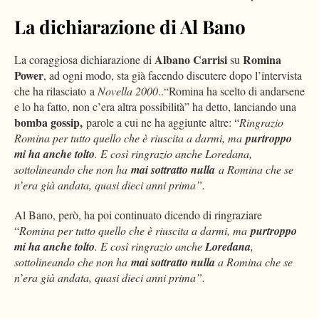
La dichiarazione di Al Bano
Albano Carrisi
Romina
La coraggiosa dichiarazione di
su
Power
, ad ogni modo, sta già facendo discutere dopo l’intervista
che ha rilasciato a
Novella 2000
..“Romina ha scelto di andarsene
e lo ha fatto, non c’era altra possibilità” ha detto, lanciando una
bomba gossip,
parole a cui ne ha aggiunte altre: “
Ringrazio
Romina per tutto quello che è riuscita a darmi, ma
purtroppo
mi ha anche tolto
. E così ringrazio anche Loredana,
sottolineando che non ha
mai sottratto nulla
a Romina che se
n’era già andata, quasi dieci anni prima”.
Al Bano, però, ha poi continuato dicendo di ringraziare
“
Romina per tutto quello che è riuscita a darmi, ma
purtroppo
mi ha anche tolto
. E così ringrazio anche
Loredana
,
sottolineando che non ha
mai sottratto nulla
a Romina che se
n’era già andata, quasi dieci anni prima”.