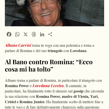
Facebook
WhatsApp
X
Threads
LinkedIn
Condividi
Albano Carrisi
torna in voga con una polemica e torna a
triangolo
Loredana
parlare di Romina e del suo
con
.
Al Bano contro Romina: “Ecco
cosa mi ha tolto”
Albano torna a parlare di Romina, in particolare il triangolo con
Romina Power
.
e
Loredana Lecciso
Il cantante, in
gossip
particolare, ha finalmente rotto il silenzio sul
che circonda
Romina Power, madre di Ylenia, Yari,
la sua relazione con
Cristel e Romina Junior.
Ha finalmente scelto di mettere fine a
tutte le voci e di fare definitivamente chiarezza sulla questione.