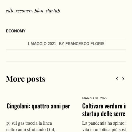
cdp
,
recovery plan
,
startup
ECONOMY
1 MAGGIO 2021
BY
FRANCESCO FLORIS
More posts
MARZO 01,
2022
Coltivare verdure in salotto? Si può. Ecco la
startup delle serre domestiche
La pandemia ha spinto molti italiani a ripensare il proprio stile di
vita in un’ottica più sostenibile: i cerca di...