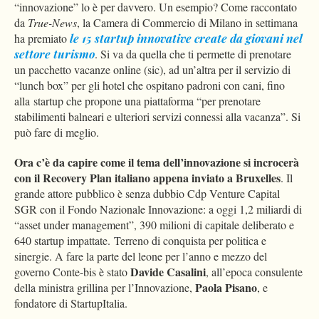
“innovazione” lo è per davvero. Un esempio? Come raccontato
da
True-News
, la Camera di Commercio di Milano in settimana
ha premiato
le 15 startup innovative create da giovani nel
settore turismo
. Si va da quella che ti permette di prenotare
un pacchetto vacanze online (sic), ad un’altra per il servizio di
“lunch box” per gli hotel che ospitano padroni con cani, fino
alla startup che propone una piattaforma “per prenotare
stabilimenti balneari e ulteriori servizi connessi alla vacanza”. Si
può fare di meglio.
Ora c’è da capire come il tema dell’innovazione si incrocerà
con il Recovery Plan italiano appena inviato a Bruxelles
. Il
grande attore pubblico è senza dubbio Cdp Venture Capital
SGR con il Fondo Nazionale Innovazione: a oggi 1,2 miliardi di
“asset under management”, 390 milioni di capitale deliberato e
640 startup impattate. Terreno di conquista per politica e
sinergie. A fare la parte del leone per l’anno e mezzo del
Davide Casalini
governo Conte-bis è stato
, all’epoca consulente
Paola Pisano
della ministra grillina per l’Innovazione,
, e
fondatore di StartupItalia.