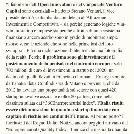
Open Innovation
Corporate Venture
“I fenomeni dell’
e del
Capital
sono essenziali – ha detto Stefano Venturi, il vice
presidente di Assolombarda con delega all’Attrazione
Investimenti e Competitività – sia perché generano logiche win-
win tra startup e imprese sia perché a fronte di un ecosistema
finanziario ancora acerbo sono in grado di mobilitare ampie
risorse verso le aziende che sono nelle prime fasi del loro
sviluppo”. Più una dichiarazione d’intenti e che una fotografia
il problema sono gli investimenti e il
della realtà. Perché
posizionamento della penisola nel confronto europeo
: solo
700 milioni di euro di investimenti in startup nel 2020, un
decimo di quelli rilevati in Francia o Germania. Emerge sempre
dall’analisi della Confindustria di Milano e provincia, che dal
2012 ha avviato una progettualità sul settore con quasi 420
startup innovative associate e oltre 80 partner, come nella
l’Italia risulti
classifica stilata dal “360Enterpreneurial Index”,
essere diciannovesima in quanto a startup finanziate con
capitale di rischio nei confini dell’Unione
. Al primo posto? I
fuoriusciti del Regno Unito. Notizie ancora peggiori arrivano dal
“Enterpreneurial Quantity Index”, l’indice che misura la quantità