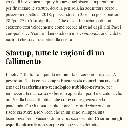
totale di investimenti equity immessi nel sistema imprenditoriale
per finanziare le startup, dove la penisola ha addirittura perso 3
posizioni rispetto al 2018, piazzandosi in 25esima posizione su
28 (poi 27). Cosa significa? “Che questi finanziamenti non
crescono così velocemente come accade al trend degli altri Paesi
europei” dice Venturi, dando adito a una
remuntada
anche delle
nazioni che stavano dietro alla nostra.
Startup, tutte le ragioni di un
fallimento
I motivi? Tanti. La liquidità nel mondo di certo non manca. A
burocrazia e oneri
pesare sull’Italia come sempre
, ma anche il
trasferimento tecnologico pubblico-privato
tema del
, per
indirizzare la ricerca verso brevetti appetibili per il mercato, e che
ora è sulla bocca di tutti anche come conseguenza della
pandemia. Che ha fatto capire come la vera ricchezza di un
Paese sia avere BioNTech che in un anno sviluppa una
Ci sono poi gli
tecnologia per il vaccino di un virus sconosciuto.
aspetti culturali
: non sempre ciò che viene definito