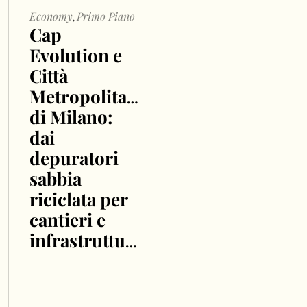
Economy
Primo Piano
,
Cap
Evolution e
Città
Metropolitana
di Milano:
dai
depuratori
sabbia
riciclata per
cantieri e
infrastrutture