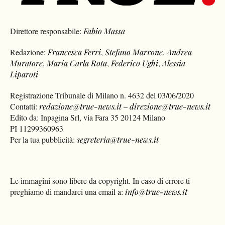
Direttore responsabile:
Fabio Massa
Redazione:
Francesca Ferri
,
Stefano Marrone
,
Andrea
Muratore
,
Maria Carla Rota
,
Federico Ughi
,
Alessia
Liparoti
Registrazione Tribunale di Milano n. 4632 del 03/06/2020
Contatti:
redazione@true-news.it
–
direzione@true-news.it
Edito da: Inpagina Srl, via Fara 35 20124 Milano
PI 11299360963
Per la tua pubblicità:
segreteria@true-news.it
Le immagini sono libere da copyright. In caso di errore ti
preghiamo di mandarci una email a:
info@true-news.it