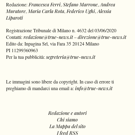
Redazione:
Francesca Ferri
,
Stefano Marrone
,
Andrea
Muratore
,
Maria Carla Rota
,
Federico Ughi
,
Alessia
Liparoti
Registrazione Tribunale di Milano n. 4632 del 03/06/2020
Contatti:
redazione@true-news.it
–
direzione@true-news.it
Edito da: Inpagina Srl, via Fara 35 20124 Milano
PI 11299360963
Per la tua pubblicità:
segreteria@true-news.it
Le immagini sono libere da copyright. In caso di errore ti
preghiamo di mandarci una email a:
info@true-news.it
Redazione e autori
Chi siamo
La Mappa del sito
I feed RSS