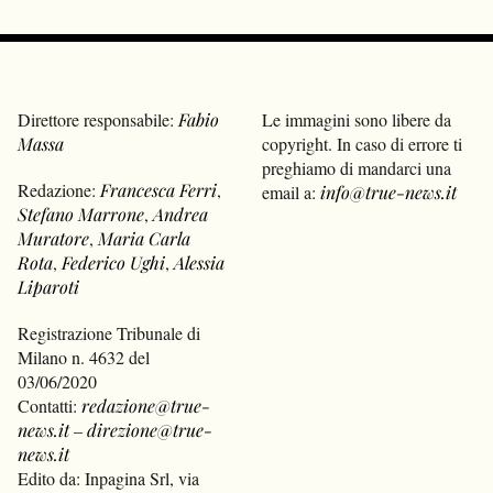
Direttore responsabile:
Fabio
Le immagini sono libere da
Massa
copyright. In caso di errore ti
preghiamo di mandarci una
Redazione:
Francesca Ferri
,
email a:
info@true-news.it
Stefano Marrone
,
Andrea
Muratore
,
Maria Carla
Rota
,
Federico Ughi
,
Alessia
Liparoti
Registrazione Tribunale di
Milano n. 4632 del
03/06/2020
Contatti:
redazione@true-
news.it
–
direzione@true-
news.it
Edito da: Inpagina Srl, via