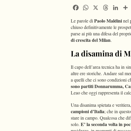
Facebook
WhatsApp
X
Threads
Linke
Paolo Maldini
Le parole di
nel 
chiuso definitivamente le prospet
parse ai più una difesa del propr
di crescita del Milan
.
La disamina di M
Il capo dell’area tecnica ha in si
altre ere storiche. Andare sul m
a quelli che ci sono condizioni 
sono partiti Donnarumma, Cal
Leao che oggi rappresenta il calci
Una disanima spietata e veritier
campioni d’Italia
; che in quest
stare in campo. Qualcosa che dif
E’ la seconda volta in po
solo.
ruvidezza, in momenti di passagg