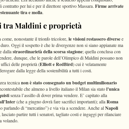
Firme arrivate
i contratto per lui e per il direttore sportivo Massara.
estenuante tira e molla
.
i tra Maldini e proprietà
le visioni restassero diverse
a come, nonostante il trionfo tricolore,
e
 duro. Oggi il sospetto è che le divergenze non si siano appianate ma
straordinarietà della scorsa stagione
e dalla
; quella conclusa con
prendere, dunque, che le parole dell’Olimpico di Maldini possano non
Elliott e RedBird
 uffici delle proprietà (
) cui è velatamente
erogare dalla legge della sostenibilità a tutti i costi.
non è stato consegnato un budget multimilionario
area tecnica
l’unica
incontestabile che almeno a livello italiano il Milan sia stato
uisti
senza l’assillo di dover prima vendere. E’ capitato alla
all’Inter
Roma
(che a giugno dovrà fare sacrifici importanti); alla
Napoli
o parlando di “mercatino”) e via via a scendere. Anche al
lasciato partire tutti i senatori, tagliato costi e ingaggi per rilanciare
ta volando.