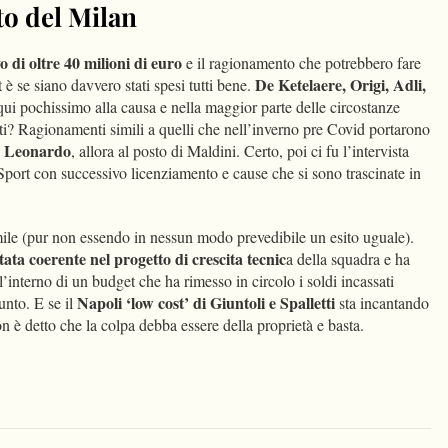
to del Milan
o di oltre 40 milioni di euro
e il ragionamento che potrebbero fare
De Ketelaere, Origi, Adli,
 è se siano davvero stati spesi tutti bene.
ui pochissimo alla causa e nella maggior parte delle circostanze
lti? Ragionamenti simili a quelli che nell’inverno pre Covid portarono
n Leonardo
, allora al posto di Maldini. Certo, poi ci fu l’intervista
 Sport con successivo licenziamento e cause che si sono trascinate in
mile (pur non essendo in nessun modo prevedibile un esito uguale).
tata coerente nel progetto di crescita tecnic
a della squadra e ha
l’interno di un budget che ha rimesso in circolo i soldi incassati
Napoli ‘low cost’ di Giuntoli e Spalletti
Punto. E se il
sta incantando
on è detto che la colpa debba essere della proprietà e basta.