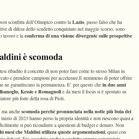
dIn
Condividi
Lazio
post sconfitta dell’Olimpico contro la
, passo falso che ha
tive di difesa dello scudetto conquistato nel maggio scorso, sono
conferma di una visione divergente sulle prospettive
io lavoro e la
aldini è scomoda
ntesi ribadito il concetto di non poter fare come lo stesso Milan in
ercato e prendere campioni per accelerare.E nemmeno di poter offrire
in due anni
che ne garantiscano la permanenza. E’ per questo che
hanoglu, Kessie e Romagnoli
e da mesi il focus si è spostato su
atore più forte della rosa di Pioli.
scomoda perché pronunciata nella notte più buia dei
a, ma anche
o inizio di 2023 hanno perso la propria identità e non riescono quasi a
ficilmente si può ricondurre a questioni di budget e denaro. Non
chi mesi che Maldini utilizza queste argomentazioni
; quasi con
io delicati. Era accaduto anche a scudetto appena conquistato,